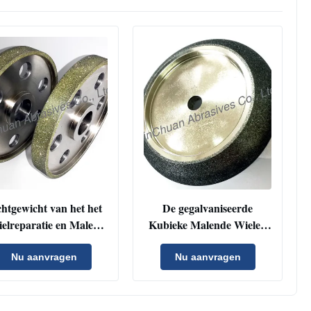
chtgewicht van het het
De gegalvaniseerde
elreparatie en Malen
Kubieke Malende Wielen
van de
van het Boriumnitride met
utbewerkingsdiamant
Nikkel bedekten Geen
Nu aanvragen
Nu aanvragen
Hulpmiddelen
Behoeftevulling met een
laag kunnen scherpe
minstens 5.000 meters