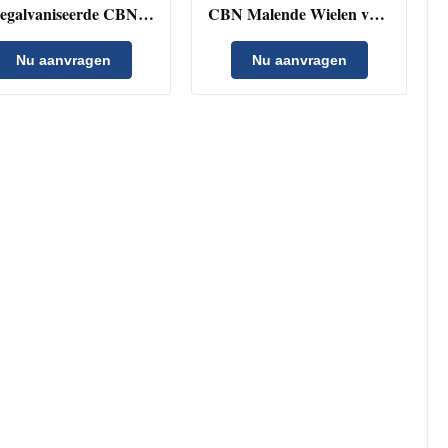
egalvaniseerde CBN
CBN Malende Wielen voor
lende Wielen 12.7mm
Houten het Draaien
nengat 22.23mm Dikte
Hulpmiddelenb100 Gruis
Nu aanvragen
Nu aanvragen