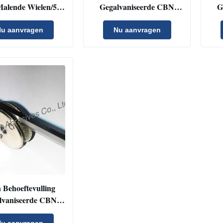
Malende Wielen/5“
Gegalvaniseerde CBN
G
.5 houten-Mizer
Malende Wielen voor
Ma
Metaal/Steen
Bin
u aanvragen
Nu aanvragen
 Behoeftevulling
lvaniseerde CBN
e Wielen met Lang
u aanvragen