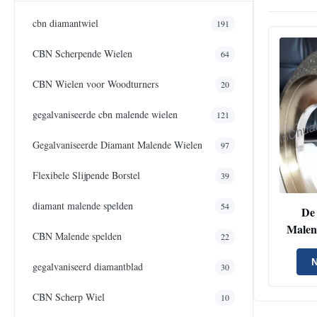
cbn diamantwiel
191
CBN Scherpende Wielen
64
CBN Wielen voor Woodturners
20
gegalvaniseerde cbn malende wielen
121
Gegalvaniseerde Diamant Malende Wielen
97
Flexibele Slijpende Borstel
39
diamant malende spelden
54
De 
Malen
CBN Malende spelden
22
Bor
Diama
N
gegalvaniseerd diamantblad
30
CBN Scherp Wiel
10