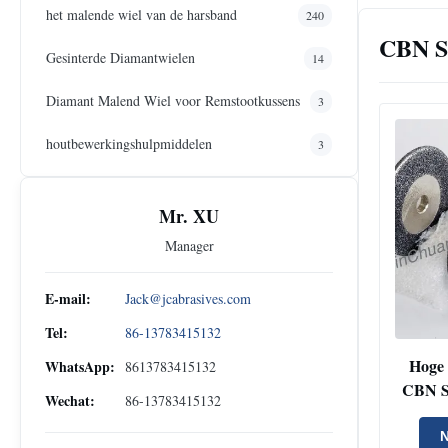
het malende wiel van de harsband
240
CBN S
Gesinterde Diamantwielen
14
Diamant Malend Wiel voor Remstootkussens
3
houtbewerkingshulpmiddelen
3
Mr. XU
Manager
E-mail:
Jack@jcabrasives.com
Tel:
86-13783415132
Hoge 
WhatsApp:
8613783415132
CBN S
Wechat:
86-13783415132
voor 
d
N