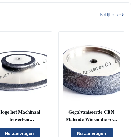
Bekijk meer
Hoge het Machinaal
Gegalvaniseerde CBN
bewerken
Malende Wielen die voor
auwkeurigheidscbn
Houten Lintzaag kunnen
Wielen voor Lage de
worden gebruikt
Nu aanvragen
Nu aanvragen