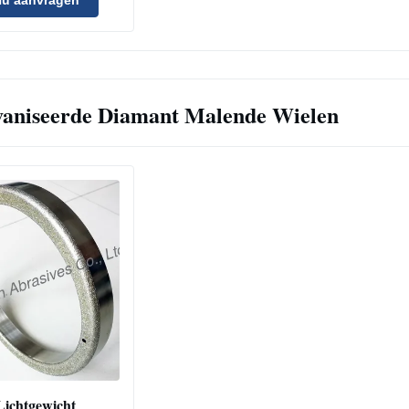
Beroepsleven
vaniseerde Diamant Malende Wielen
Lichtgewicht