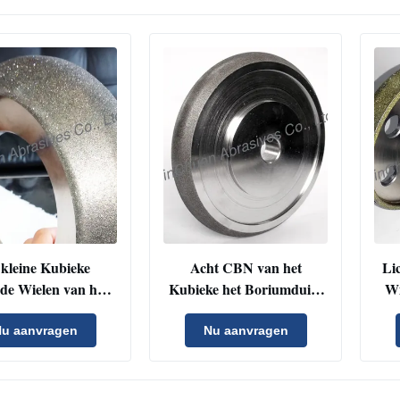
kleine Kubieke
Acht CBN van het
Li
de Wielen van het
Kubieke het Boriumduim
Wi
iumnitride/hard
Nitride dat van het
nt en CBN Wielen
Diamantwiel Houten
Ho
u aanvragen
Nu aanvragen
Lintzaag scherpt