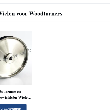
ielen voor Woodturners
Duurzame en
gewichtcbn Wielen
 Woodturners met
et Malen Prestaties
u aanvragen