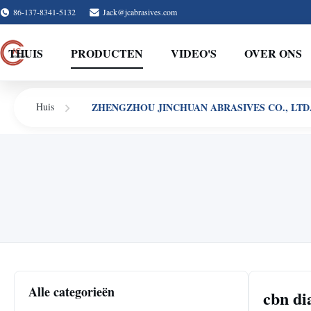
86-137-8341-5132
Jack@jcabrasives.com
THUIS
PRODUCTEN
VIDEO'S
OVER ONS
ZHENGZHOU JINCHUAN ABRASIVES CO., LTD. P
Huis
Alle categorieën
cbn di