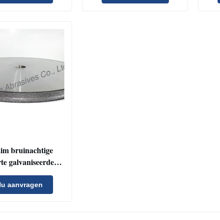
Op
im bruinachtige
te galvaniseerde
al voor Woodmizer
 Zaagbladen CBN
u aanvragen
pend/Malend Wiel