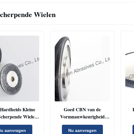
cherpende Wielen
Hardheids Kleine
Goed CBN van de
cherpende Wielen
Vormnauwkeurigheid
Machine 40mm van
Scherp Wiel/om 8 CBN
N
e Spitsnijder
Malende Wielen
u aanvragen
Nu aanvragen