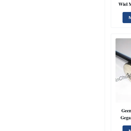
Wiel 
7/39
N
Geen
Gega
Malend
N