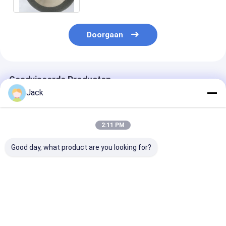
Doorgaan
Geadviseerde Producten
Jack
2:11 PM
Good day, what product are you looking for?
Gecustomiseerde
met een breedte van
Enzijdig gecoa
eenzijdige abrasieve
niet meer dan 50 mm
gegalvaniseer
CBN-snijbladen
CBN-slijpschij
100*0,8*12,7mm
B60/70
Beste prijs
Beste prijs
Beste pri