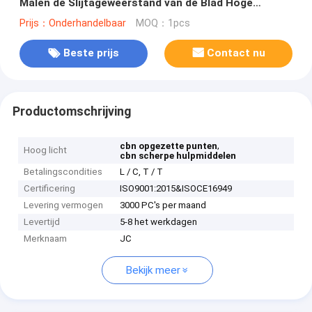
Malen de Slijtageweerstand van de Blad Hoge
Hardheid
Prijs：Onderhandelbaar
MOQ：1pcs
Beste prijs
Contact nu
Productomschrijving
,
cbn opgezette punten
Hoog licht
cbn scherpe hulpmiddelen
Betalingscondities
L / C, T / T
Certificering
ISO9001:2015&ISOCE16949
Levering vermogen
3000 PC's per maand
Levertijd
5-8 het werkdagen
Merknaam
JC
Bekijk meer