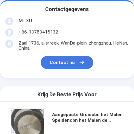
Contactgegevens
Mr. XU
+86-13783415132
Zaal 1736, a-streek, WanDa-plein, zhengzhou, HeNan,
China.
Contact nu
Krijg De Beste Prijs Voor
Aangepaste Gruiscbn het Malen
Speldencbn het Malen de
Slijtageweerstand van de Blad
Hoge Hardheid