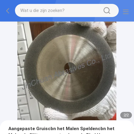
2
/
2
Aangepaste Gruiscbn het Malen Speldencbn het