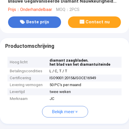
Blauwe Gegalvaniseerde Diamant Nauwkeurigheid
machinaal bewerken
Prijs：Onderhandelbaar
MOQ：2PCS
Beste prijs
Contact nu
Productomschrijving
,
diamant zaagbladen
Hoog licht
het blad van het diamantuiteinde
Betalingscondities
L / C, T / T
Certificering
ISO9001:2015&ISOCE16949
Levering vermogen
50 PC's per maand
Levertijd
twee weken
Merknaam
JC
Bekijk meer