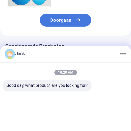
bewerken
Doorgaan
Geadviseerde Producten
Jack
10:29 AM
Good day, what product are you looking for?
350 mm
Diameter 127 mm
Ultradunne
gegalvaniseerde
Dikte 1,55 mm Korrel
elektroplaten
diamantdoorslijpschijf
D151 Elektroctaat
snijden voor h
voor polyestervezels
diamantzaagblad
snijden van
koolstofvezels
Beste prijs
Beste prijs
Beste pri