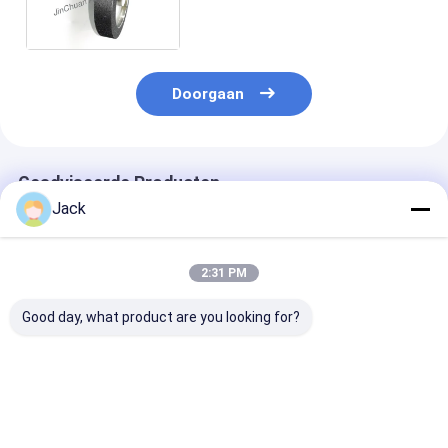
Wielen voor kinfe het
Scherpen
Doorgaan
Geadviseerde Producten
Jack
2:31 PM
Good day, what product are you looking for?
8 inch elektroplaat
Elektroplaat Bond
Aluminiumkaro
diamant slijpwiel
CBN slijpwiel
CBN-wielen vo
houtdraaiers
Beste prijs
Beste prijs
Beste pri