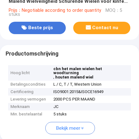
Malend Wielveiligheid Schurende Wielen voor kinfe
het Scherpen
Prijs：Negotiable according to order quantity
MOQ：5
stuks
Beste prijs
Contact nu
Productomschrijving
cbn het malen wielen het
Hoog licht
woodturning
,
houten malend wiel
Betalingscondities
L / C, T / T, Western Union
Certificering
ISO9001:2015&ISOCE16949
Levering vermogen
2000 PCS PER MAAND
Merknaam
JC
Min. bestelaantal
5 stuks
Bekijk meer