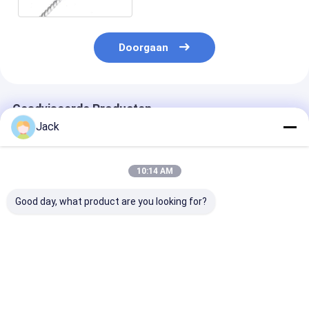
deburr
Doorgaan
Geadviseerde Producten
Jack
10:14 AM
Good day, what product are you looking for?
Verscheidene
SIC Borstel Als
Siliciumcarbid
afmetingen Sic
honingborstel Voor
polijsten hone
honing borstel als
het polijsten van
borstel
borstel honing voor
afval
het afborsen en
Siliciumcarbide
Beste prijs
Beste prijs
Beste pri
afwerken
Abrasieve borstel