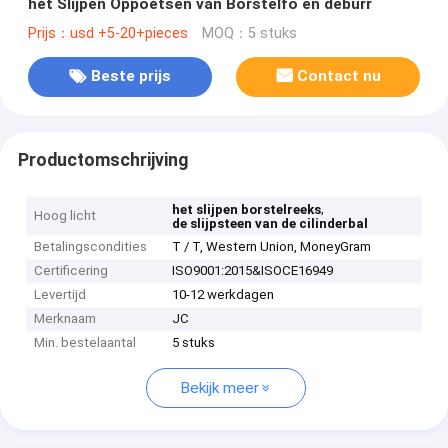
het Slijpen Oppoetsen van Borstelfo en deburr
Prijs：usd +5-20+pieces
MOQ：5 stuks
Beste prijs
Contact nu
Productomschrijving
,
het slijpen borstelreeks
Hoog licht
de slijpsteen van de cilinderbal
Betalingscondities
T / T, Western Union, MoneyGram
Certificering
ISO9001:2015&ISOCE16949
Levertijd
10-12 werkdagen
Merknaam
JC
Min. bestelaantal
5 stuks
Bekijk meer