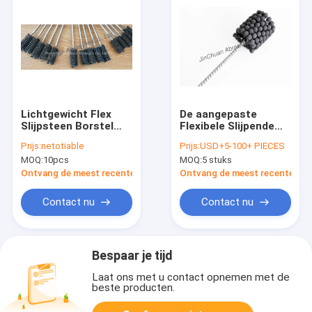
Lichtgewicht Flex
De aangepaste
Slijpsteen Borstel
Flexibele Slijpende
Aangepast het
Borstel van de
Prijs:
netotiable
Prijs:
USD+5-100+ PIECES
Slijpen
Gruisgrootte voor
MOQ:
10pcs
MOQ:
5 stuks
Hulpmiddelenhoog
Hydraulische en Ic
rendement
Motor Bores
Ontvang de meest recente Prijs
Ontvang de meest recente Prij
Contact nu
Contact nu
Bespaar je tijd
Laat ons met u contact opnemen met de
beste producten.