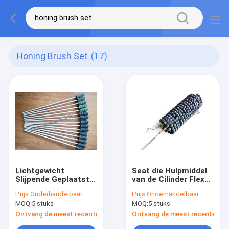
Honing Brush Set
(17)
Lichtgewicht
Seat die Hulpmiddel
Slijpende Geplaatste
van de Cilinder Flex
Borstel/Boriumcarbide
Slijpsteen/kleden
Prijs:
Onderhandelbaar
Prijs:
Onderhandelbaar
de Schurende Borstel
Flex de Kleplichaam
MOQ:
5 stuks
MOQ:
5 stuks
van de
oppoetsen van de
Cilinderslijpsteen
Slijpsteenborstel
Ontvang de meest recente Prijs
Ontvang de meest recente Prij