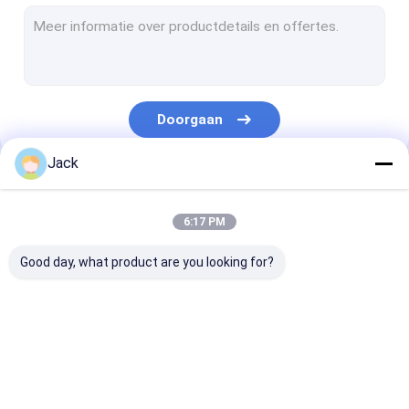
gegalvaniseerde cbn malende wielen
Gegalvaniseerde Diamant Malende Wielen
Flexibele Slijpende Borstel
Doorgaan
diamant malende spelden
Jack
CBN Malende spelden
Onze Categorieën
gegalvaniseerd diamantblad
6:17 PM
CBN Scherp Wiel
Good day, what product are you looking for?
het malende wiel van de harsband
Gesinterde Diamantwielen
cbn diamantwiel
CBN Scherpende
CBN Wielen vo
Diamant Malend Wiel voor Remstootkussens
Wielen
Woodturners