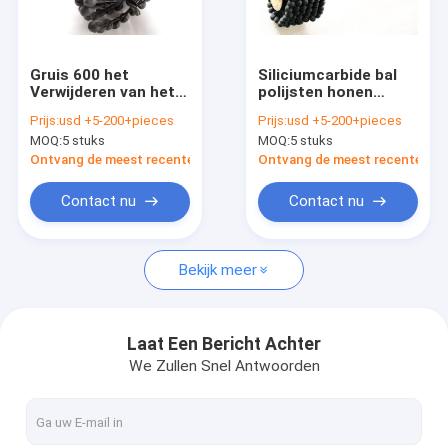
Over Ons
Fabriekstour
Gruis 600 het
Siliciumcarbide bal
Verwijderen van het
polijsten honen
Kwaliteitscontrole
het Siliciumcarbide
borstel
Prijs:
usd +5-200+pieces
Prijs:
usd +5-200+pieces
van de Braam de
MOQ:
5 stuks
MOQ:
5 stuks
Slijpende Borstel
Neem contact met ons op
Industriële Deburring
Ontvang de meest recente Prijs
Ontvang de meest recente Prij
Flex Slijpsteen
Nieuws
Contact nu
Contact nu
Vraag een offerte
Bekijk meer
cbn diamantwiel
Laat Een Bericht Achter
We Zullen Snel Antwoorden
CBN Scherpende Wielen
CBN Wielen voor Woodturners