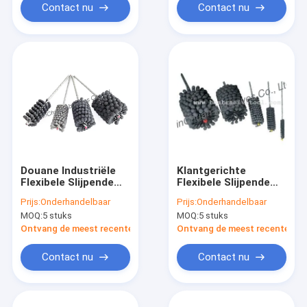
Contact nu
Contact nu
Douane Industriële
Klantgerichte
Flexibele Slijpende
Flexibele Slijpende
Borstel voor
Borstel voor het
Prijs:
Onderhandelbaar
Prijs:
Onderhandelbaar
Precisiegat het
Machinaal bewerken
MOQ:
5 stuks
MOQ:
5 stuks
Oppoetsen
van
Binnengatenoppervlakte
Ontvang de meest recente Prijs
Ontvang de meest recente Prij
Contact nu
Contact nu