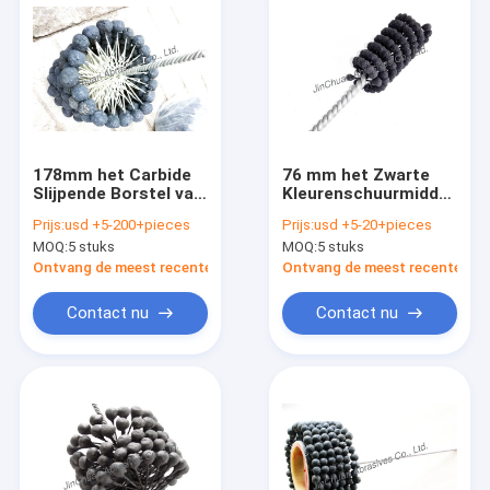
178mm het Carbide
76 mm het Zwarte
Slijpende Borstel van
Kleurenschuurmiddelen
het
Flexibele het Slijpen
Prijs:
usd +5-200+pieces
Prijs:
usd +5-20+pieces
Diametersilicium/Flexibele
Oppoetsen van
MOQ:
5 stuks
MOQ:
5 stuks
Slijpende
Borstelfo en deburr
Hulpmiddelen die aan
Ontvang de meest recente Prijs
Ontvang de meest recente Prij
het verwijderen van
braam wordt gebruikt
Contact nu
Contact nu
Thuis
Producten
Video's