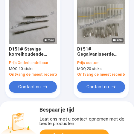
D151# Stevige
D151#
korrelhoudende
Gegalvaniseerde
elektroplatieerde
Diamantslijppennen
Prijs:
Onderhandelbaar
Prijs:
custom
diamanten slijppen
met 2,2 mm
MOQ:
10 stuks
MOQ:
20 stuks
met 2,2 mm
Kopdiameter en
hoofddiameter en 8
Slijtvaste
Ontvang de meest recente Prijs
Ontvang de meest recente Prij
mm slijplengte
Diamantcoating
Contact nu
Contact nu
Bespaar je tijd
Laat ons met u contact opnemen met de
beste producten.