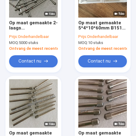
Over Ons
Fabriekstour
Op maat gemaakte 2-
Op maat gemaakte
laags
5*4*10*60mm B151
Kwaliteitscontrole
gegalvaniseerde
elektroplateerde
Prijs:
Onderhandelbaar
Prijs:
Onderhandelbaar
diamantboren voor
slijpstukken die
MOQ:
5000 stuks
MOQ:
10 stuks
tandheelkunde
worden gebruikt voor
Neem contact met ons op
machineonderdelen
Ontvang de meest recente Prijs
Ontvang de meest recente Prij
die een zeer hard
oppervlak en een
Nieuws
Contact nu
Contact nu
harde
Vraag een offerte
cbn diamantwiel
CBN Scherpende Wielen
CBN Wielen voor Woodturners
Op maat gemaakte
Op maat gemaakte