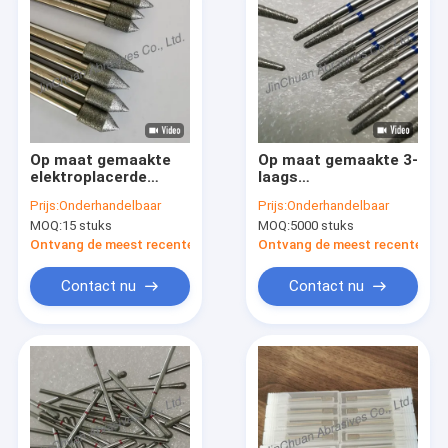
Op maat gemaakte
Op maat gemaakte 3-
elektroplacerde
laags
diamanten
gegalvaniseerde
Prijs:
Onderhandelbaar
Prijs:
Onderhandelbaar
slijpkoppen in
diamantboren voor
MOQ:
15 stuks
MOQ:
5000 stuks
verschillende maten
tandheelkunde met
voor gecementiseerd
lage snelheid
Ontvang de meest recente Prijs
Ontvang de meest recente Prij
carbide
Contact nu
Contact nu
Thuis
Producten
Video's