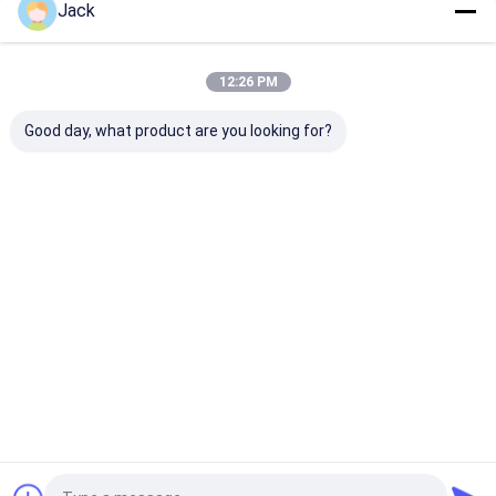
Jack
Onze Categorieën
12:26 PM
Good day, what product are you looking for?
cbn diamantwiel
CBN Scherpende
CBN Wielen vo
Wielen
Woodturners
Thuis
Ongeveer
Contacteer
Desktop
ons
ons
Site
Sitemap
Privacybeleid
Kwaliteit
cbn diamantwiel
China Fabriek.Copyright © 2026
ZHENGZHOU JINCHUAN ABRASIVES CO., LTD.. All Rights Reserved.