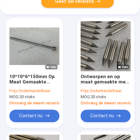
Geef uw vereiste
10*10*6*150mm Op
Ontworpen en op
Maat Gemaakte
maat gemaakte met
Uitwerppennen Voor
elektroplatering
Prijs:
Onderhandelbaar
Prijs:
Onderhandelbaar
Hardmetaal
bewerkte diamanten
MOQ:
20 stuks
MOQ:
20 stuks
slijppen in
verschillende maten
Ontvang de meest recente Prijs
Ontvang de meest recente Prij
voor keramisch
werkstuk
Contact nu
Contact nu