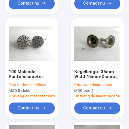
Contact nu
Contact nu
100 Malende
Kegellengte 35mm
Puntendiameter
Width15mm-Diamant
15mm Lengte 40mm
die de
Prijs:
Onderhandelbaar
Prijs:
Onderhandelbaar
van de Gruisdiamant
Hoofdweerstand van
MOQ:
5 stuks
MOQ:
pce 5
voor het Scherpen
de 100 Gruisschuring
van Delen
malen
Ontvang de meest recente Prijs
Ontvang de meest recente Prij
Contact nu
Contact nu