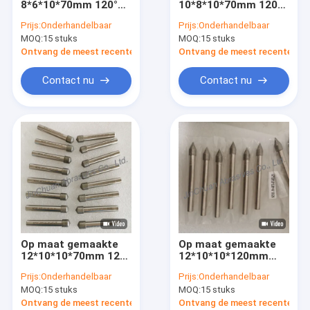
8*6*10*70mm 120°
10*8*10*70mm 120°
gegalvaniseerde cbn malende wielen
D126
D126
Prijs:
Onderhandelbaar
Prijs:
Onderhandelbaar
Elektroplaatingsmalen
Elektroplaatingsmalen
MOQ:
Gegalvaniseerde Diamant Malende Wielen
15 stuks
MOQ:
15 stuks
voor gecementiseerd
voor gecementiseerd
carbide
karbide
Ontvang de meest recente Prijs
Ontvang de meest recente Prij
Flexibele Slijpende Borstel
Contact nu
Contact nu
diamant malende spelden
CBN Malende spelden
gegalvaniseerd diamantblad
CBN Scherp Wiel
het malende wiel van de harsband
Op maat gemaakte
Op maat gemaakte
Gesinterde Diamantwielen
12*10*10*70mm 120°
12*10*10*120mm
D126
45°-120° D126
Prijs:
Onderhandelbaar
Prijs:
Onderhandelbaar
Elektroplateerde
elektrogeplateerde
Diamant Malend Wiel voor Remstootkussens
MOQ:
15 stuks
MOQ:
15 stuks
slijpstukken voor
slijpstiften voor
gecementiseerd
gecementeerd
Ontvang de meest recente Prijs
Ontvang de meest recente Prij