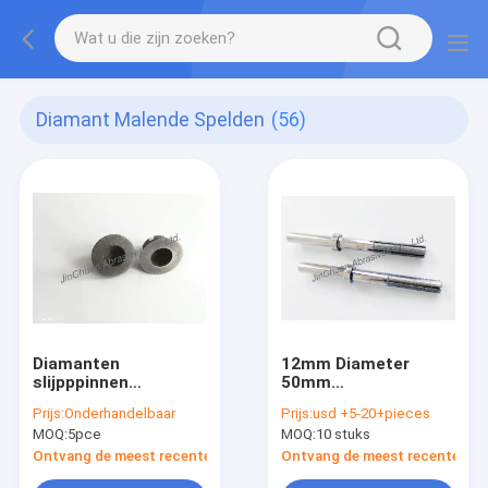
Diamant Malende Spelden
(56)
Diamanten
12mm Diameter
slijpppinnen
50mm
cilindrische vorm
Lengteoppervlakte
Prijs:
Onderhandelbaar
Prijs:
usd +5-20+pieces
het Eindigen Diamant
MOQ:
5pce
MOQ:
10 stuks
Malende Spelden
Ontvang de meest recente Prijs
Ontvang de meest recente Prij