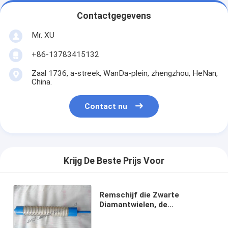
Contactgegevens
Mr. XU
+86-13783415132
Zaal 1736, a-streek, WanDa-plein, zhengzhou, HeNan,
China.
Contact nu
Krijg De Beste Prijs Voor
Remschijf die Zwarte
Diamantwielen, de
Oppoetsende Stootkussens
van de Toesteldiamant