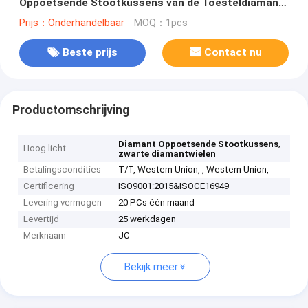
Oppoetsende Stootkussens van de Toesteldiamant
machinaal bewerken
Prijs：Onderhandelbaar
MOQ：1pcs
Beste prijs
Contact nu
Productomschrijving
,
Diamant Oppoetsende Stootkussens
Hoog licht
zwarte diamantwielen
Betalingscondities
T/T, Western Union, , Western Union,
Certificering
ISO9001:2015&ISOCE16949
Levering vermogen
20 PCs één maand
Levertijd
25 werkdagen
Merknaam
JC
Bekijk meer