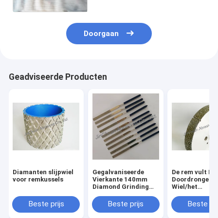
machinaal bewerken
Doorgaan
Geadviseerde Producten
Diamanten slijpwiel
Gegalvaniseerde
De rem vult D
voor remkussels
Vierkante 140mm
Doordrongen 
Diamond Grinding
Wiel/het
Wheel For Brake
Oppoetsende W
Stootkussens
van de
Beste prijs
Beste prijs
Beste pri
Precisiediama