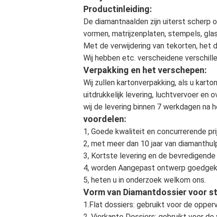
Productinleiding:
De diamantnaalden zijn uiterst scherp 
vormen, matrijzenplaten, stempels, glas
Met de verwijdering van tekorten, het de
Wij hebben etc. verscheidene verschille
Verpakking en het verschepen:
Wij zullen kartonverpakking, als u kart
uitdrukkelijk levering, luchtvervoer en
wij de levering binnen 7 werkdagen na 
voordelen:
1, Goede kwaliteit en concurrerende prij
2, met meer dan 10 jaar van diamanthul
3, Kortste levering en de bevredigende 
4, worden Aangepast ontwerp goedgek
5, heten u in onderzoek welkom ons.
Vorm van Diamantdossier voor s
1.Flat dossiers: gebruikt voor de opper
2. Vierkante Dossiers: gebruikt voor de