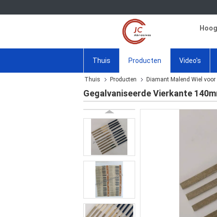
Hoogw
Thuis
Producten
Video's
Thuis
Producten
Diamant Malend Wiel voo
Gegalvaniseerde Vierkante 140m