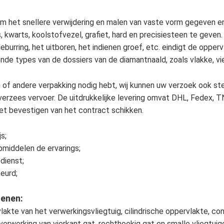
om het snellere verwijdering en malen van vaste vorm gegeven en 
, kwarts, koolstofvezel, grafiet, hard en precisiesteen te geven.
burring, het uitboren, het indienen groef, etc. eindigt de opperv
nde types van de dossiers van de diamantnaald, zoals vlakke, vie
on of andere verpakking nodig hebt, wij kunnen uw verzoek ook st
 overzees vervoer. De uitdrukkelijke levering omvat DHL, Fedex, T
het bevestigen van het contract schikken.
s;
pmiddelen de ervarings;
dienst;
eurd;
tenen:
vlakte van het verwerkingsvliegtuig, cilindrische oppervlakte, 
 verwerking van vierkant gat, rechthoekig gat en smalle vliegtui