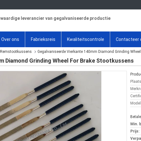
aardige leverancier van gegalvaniseerde productie
Over ons
Fabrieksreis
Kwaliteitscontrole
Contacteer 
r Remstootkussens
Gegalvaniseerde Vierkante 140mm Diamond Grinding Wheel
m Diamond Grinding Wheel For Brake Stootkussens
Produc
Plaat
Merkn
Certifi
Mode
Betal
Min. 
Prijs:
Verpa