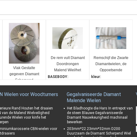
De rem vult Diamant
Remschijf die Zwarte
Doordrongen
Diamantwielen, de
Vlak Gestalte
Malend Wiel/het
Oppoetsende
gegeven Diamant
Oppoetsende Wiel
Stootkussens van de
BASEBODY:
kleur:
Scherpend
van de
Toesteldiamant
Staal
groene
Wiel/Diamant het
Precisiediamant op
machinaal bewerken
Schuurmiddelen:
Materiaal:
Malen Schijf
N Wielen voor Woodturners
Gegalvaniseerde Diamant
Diamant
diamant
Standaardviscositeit
Malende Wielen
Toepassing:
verpakking:
De afkanting van remst
karton
erieure Rand Houten het draaien
Het Bladhoogte die Hars In entrepot van
 van de Malend Wielveiligheid
de steen Blauwe Gegalvaniseerde
ootkussens
Gewicht:
urende Wielen voor kinfe het
Diamant Nauwkeurigheid machinaal
Specificatie:
66kg
erpen
bewerken
Accroding aan u-tekeni
miniumkarosserie CBN-wielen voor
203mm*22.23mm*32mm D200
ng
tdraaiers
Duurzaam de Diamant Scherpend Wiel