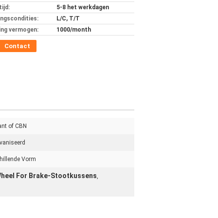
ijd:
5-8 het werkdagen
ingscondities:
L/C, T/T
ing vermogen:
1000/month
Contact
nt of CBN
vaniseerd
hillende Vorm
Wheel For Brake-Stootkussens
,