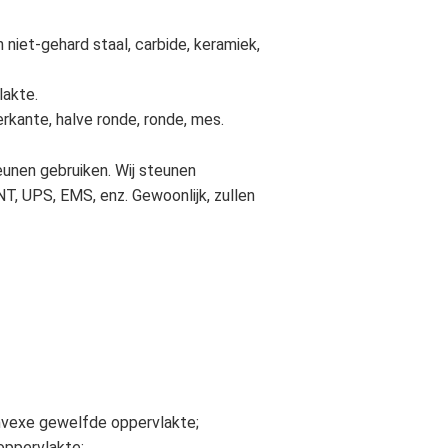
niet-gehard staal, carbide, keramiek,
lakte.
rkante, halve ronde, ronde, mes.
eunen gebruiken. Wij steunen
NT, UPS, EMS, enz. Gewoonlijk, zullen
convexe gewelfde oppervlakte;
goppervlakte;