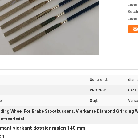
Levert
Betal
Lever
Schurend:
diama
PROCES:
Gegal
er
Stijl:
Versc
ding Wheel For Brake Stootkussens
Vierkante Diamond Grinding 
,
etsend wiel
iamant vierkant dossier malen 140 mm
en