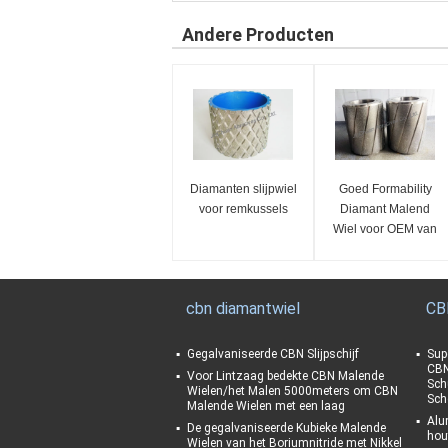
Andere Producten
Diamanten slijpwiel
Goed Formability
voor remkussels
Diamant Malend
Wiel voor OEM van
Remstootkussens de
Dienst 60 Gruis
cbn diamantwiel
CB
Gegalvaniseerde CBN Slijpschijf
Sup
CBN
Voor Lintzaag bedekte CBN Malende
Sch
Wielen/het Malen 5000meters om CBN
Sch
Malende Wielen met een laag
Alu
De gegalvaniseerde Kubieke Malende
hou
Wielen van het Boriumnitride met Nikkel