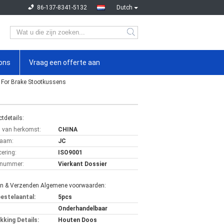
86-137-8341-5132
Dutch
ons
Vraag een offerte aan
 For Brake Stootkussens
tdetails:
s van herkomst:
CHINA
aam:
JC
cering:
ISO9001
lnummer:
Vierkant Dossier
en & Verzenden Algemene voorwaarden:
bestelaantal:
5pcs
Onderhandelbaar
kking Details:
Houten Doos