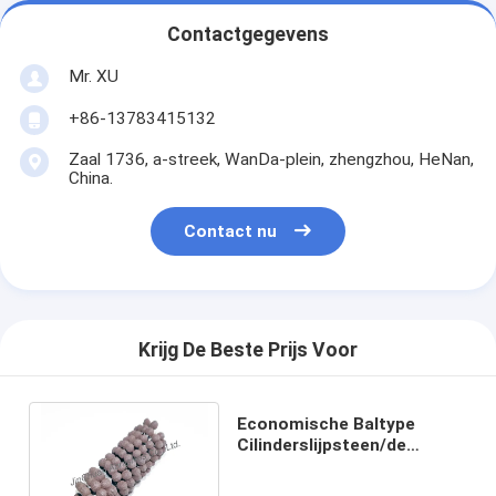
Contactgegevens
Mr. XU
+86-13783415132
Zaal 1736, a-streek, WanDa-plein, zhengzhou, HeNan,
China.
Contact nu
Krijg De Beste Prijs Voor
Economische Baltype
Cilinderslijpsteen/de
Automobiele Flex Slijpsteen
van de Motorcilinder