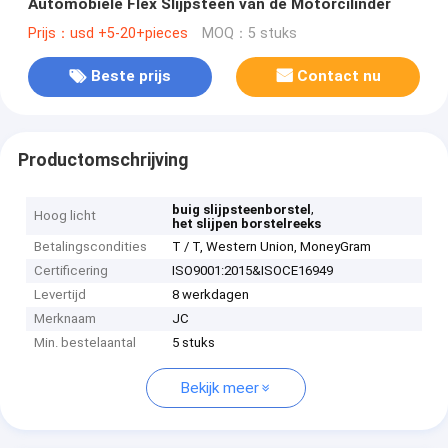
Automobiele Flex Slijpsteen van de Motorcilinder
Prijs：usd +5-20+pieces
MOQ：5 stuks
Beste prijs
Contact nu
Productomschrijving
,
buig slijpsteenborstel
Hoog licht
het slijpen borstelreeks
Betalingscondities
T / T, Western Union, MoneyGram
Certificering
ISO9001:2015&ISOCE16949
Levertijd
8 werkdagen
Merknaam
JC
Min. bestelaantal
5 stuks
Bekijk meer