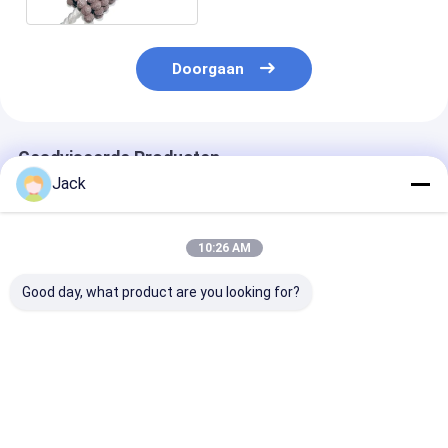
Doorgaan
Geadviseerde Producten
Jack
10:26 AM
Good day, what product are you looking for?
Verscheidene
SIC Borstel Als
Siliciumcarbid
afmetingen Sic
honingborstel Voor
polijsten hone
honing borstel als
het polijsten van
borstel
borstel honing voor
afval
het afborsen en
Siliciumcarbide
Beste prijs
Beste prijs
Beste pri
afwerken
Abrasieve borstel