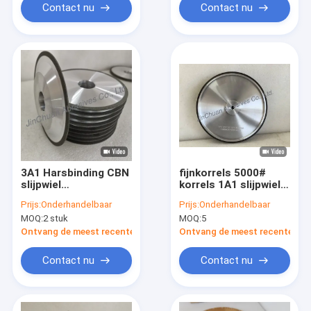
Contact nu
Contact nu
3A1 Harsbinding CBN
fijnkorrels 5000#
slijpwiel
korrels 1A1 slijpwiel
150*10*31.75*6*2mm
voor schaar en
Prijs:
Onderhandelbaar
Prijs:
Onderhandelbaar
B80/100
messen hars
MOQ:
2 stuk
MOQ:
5
gebonden slijpplaat
Ontvang de meest recente Prijs
Ontvang de meest recente Prij
Contact nu
Contact nu