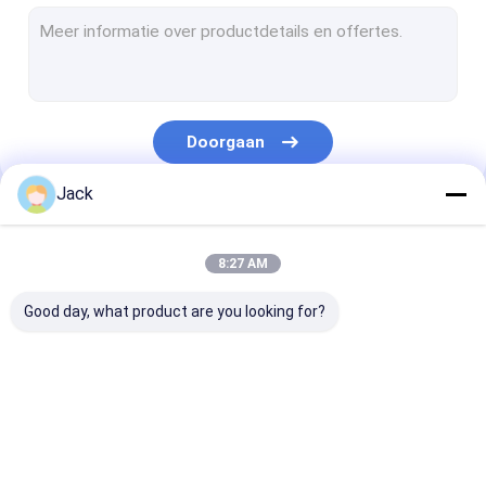
gegalvaniseerde cbn malende wielen
Gegalvaniseerde Diamant Malende Wielen
Flexibele Slijpende Borstel
Doorgaan
diamant malende spelden
Jack
CBN Malende spelden
Onze Categorieën
gegalvaniseerd diamantblad
8:27 AM
CBN Scherp Wiel
Good day, what product are you looking for?
het malende wiel van de harsband
Gesinterde Diamantwielen
cbn diamantwiel
CBN Scherpende
CBN Wielen vo
Diamant Malend Wiel voor Remstootkussens
Wielen
Woodturners