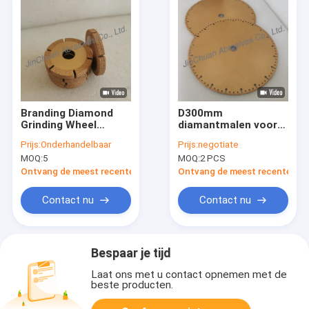
Branding Diamond
D300mm
Grinding Wheel
diamantmalen voor
76*10*20*10mm
het verwerken van
Prijs:
Onderhandelbaar
Prijs:
negotiate
D35/40 Geschikt voor
steen met
MOQ:
5
MOQ:
2 PCS
het lassen van
vacuümgelijste
complexe en
technologie
Ontvang de meest recente Prijs
Ontvang de meest recente Prij
nauwkeurige
structuren.
Contact nu
Contact nu
Bespaar je tijd
Laat ons met u contact opnemen met de
beste producten.