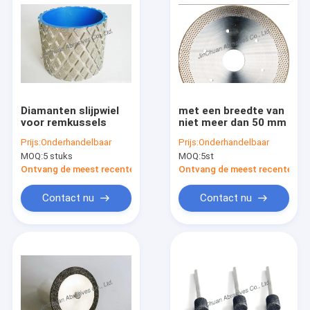
Diamanten slijpwiel
met een breedte van
voor remkussels
niet meer dan 50 mm
Prijs:
Onderhandelbaar
Prijs:
Onderhandelbaar
MOQ:
5 stuks
MOQ:
5st
Ontvang de meest recente Prijs
Ontvang de meest recente Prij
Contact nu
Contact nu
Thuis
Producten
Video's