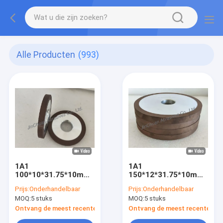
Alle Producten
(993)
1A1
1A1
100*10*31.75*10mm
150*12*31.75*10mm
D64 C125 Hars Bond
D91
Prijs:
Onderhandelbaar
Prijs:
Onderhandelbaar
Diamant slijpwiel
Harsbindingsdiamanten
MOQ:
5 stuks
MOQ:
5 stuks
voor precisie
slijpwiel
slijptoepassing
Ontvang de meest recente Prijs
Ontvang de meest recente Prij