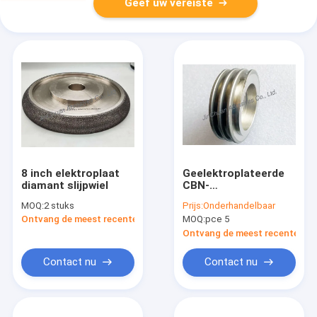
Geef uw vereiste
8 inch elektroplaat
Geelektroplateerde
diamant slijpwiel
CBN-
scherpingswielen
MOQ:
2 stuks
Prijs:
Onderhandelbaar
Ontvang de meest recente Prijs
MOQ:
pce 5
Ontvang de meest recente Prij
Contact nu
Contact nu