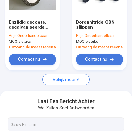
Over Ons
Fabriekstour
Enzijdig gecoate,
Boronnitride-CBN-
gegalvaniseerde
slijppen
Kwaliteitscontrole
CBN-slijpschijf
Prijs:
Onderhandelbaar
Prijs:
Onderhandelbaar
MOQ:
5 stuks
MOQ:
5 stuks
Neem contact met ons op
Ontvang de meest recente Prijs
Ontvang de meest recente Prij
Nieuws
Contact nu
Contact nu
Vraag een offerte
Bekijk meer
cbn diamantwiel
Laat Een Bericht Achter
We Zullen Snel Antwoorden
CBN Scherpende Wielen
CBN Wielen voor Woodturners