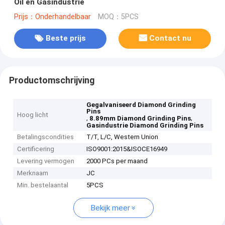
Oil en Gasindustrie
Prijs：Onderhandelbaar
MOQ：5PCS
Beste prijs
Contact nu
Productomschrijving
Gegalvaniseerd Diamond Grinding
Pins
Hoog licht
,
,
8.89mm Diamond Grinding Pins
Gasindustrie Diamond Grinding Pins
Betalingscondities
T/T, L/C, Western Union
Certificering
ISO9001:2015&ISOCE16949
Levering vermogen
2000 PCs per maand
Merknaam
JC
Min. bestelaantal
5PCS
Bekijk meer