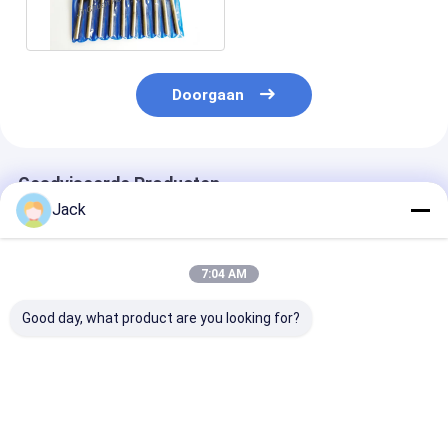
In Oil en Gasindustrie
Doorgaan
Geadviseerde Producten
Jack
7:04 AM
Good day, what product are you looking for?
10*10*6*150mm Op
Ontworpen en op
Op maat gema
Maat Gemaakte
maat gemaakte met
elektroplacerd
Uitwerppennen Voor
elektroplatering
diamanten
Hardmetaal
bewerkte diamanten
slijpkoppen in
slijppen in
verschillende
Beste prijs
Beste prijs
Beste pri