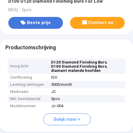
D100 D120 Diamond Finishing Burs For Low
MOQ：5pcs
Beste prijs
Contact nu
Productomschrijving
,
D120 Diamond Finishing Burs
Hoog licht
,
D100 Diamond Finishing Burs
diamant malende hoofden
Certificering
ISO
Levering vermogen
3000/month
Merknaam
JC
Min. bestelaantal
5pcs
Modelnummer
Jc-004
Bekijk meer