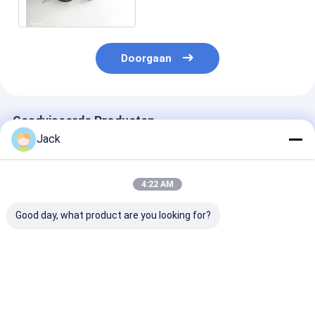
Burs For Low
Doorgaan
Geadviseerde Producten
Jack
4:22 AM
Good day, what product are you looking for?
10*10*6*150mm Op
Ontworpen en op
Op maat gema
Maat Gemaakte
maat gemaakte met
elektroplacerd
Uitwerppennen Voor
elektroplatering
diamanten
Hardmetaal
bewerkte diamanten
slijpkoppen in
slijppen in
verschillende
Beste prijs
Beste prijs
Beste pri
verschillende maten
voor gecement