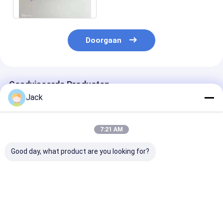
Machinesindustrie
Doorgaan
Geadviseerde Producten
Jack
7:21 AM
Good day, what product are you looking for?
10*10*6*150mm Op
Ontworpen en op
Op maat gema
Maat Gemaakte
maat gemaakte met
elektroplacerd
Uitwerppennen Voor
elektroplatering
diamanten
Hardmetaal
bewerkte diamanten
slijpkoppen in
slijppen in
verschillende
Beste prijs
Beste prijs
Beste pri
verschillende maten
voor gecement