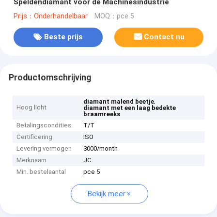
Speldendiamant voor de Machinesindustrie
Prijs：Onderhandelbaar
MOQ：pce 5
Beste prijs
Contact nu
Productomschrijving
,
diamant malend beetje
Hoog licht
diamant met een laag bedekte
braamreeks
Betalingscondities
T/T
Certificering
ISO
Levering vermogen
3000/month
Merknaam
JC
Min. bestelaantal
pce 5
Bekijk meer