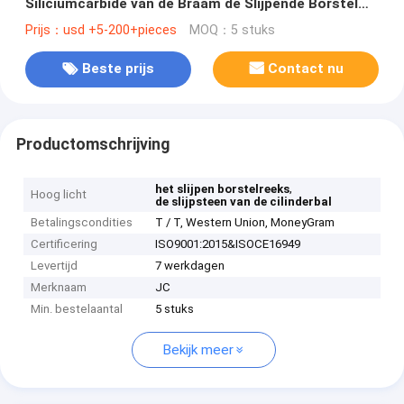
Siliciumcarbide van de Braam de Slijpende Borstel
Industriële Deburring Flex Slijpsteen
Prijs：usd +5-200+pieces
MOQ：5 stuks
Beste prijs
Contact nu
Productomschrijving
,
het slijpen borstelreeks
Hoog licht
de slijpsteen van de cilinderbal
Betalingscondities
T / T, Western Union, MoneyGram
Certificering
ISO9001:2015&ISOCE16949
Levertijd
7 werkdagen
Merknaam
JC
Min. bestelaantal
5 stuks
Bekijk meer