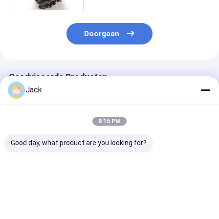
Slijpsteen
Doorgaan
Geadviseerde Producten
Jack
8:15 PM
Good day, what product are you looking for?
Verscheidene
SIC Borstel Als
Siliciumcarbid
afmetingen Sic
honingborstel Voor
polijsten hone
honing borstel als
het polijsten van
borstel
borstel honing voor
afval
het afborsen en
Siliciumcarbide
Beste prijs
Beste prijs
Beste pri
afwerken
Abrasieve borstel