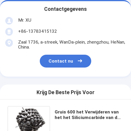
Contactgegevens
Mr. XU
+86-13783415132
Zaal 1736, a-streek, WanDa-plein, zhengzhou, HeNan,
China.
Contact nu
Krijg De Beste Prijs Voor
Gruis 600 het Verwijderen van
het het Siliciumcarbide van de
Braam de Slijpende Borstel
Industriële Deburring Flex