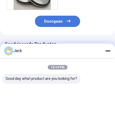
Doorgaan
Geadviseerde Producten
Jack
12:14 PM
Good day, what product are you looking for?
Zelfscherpende
12A9 Hars Diamant
4A2 Harsdiam
harsbinding Diamant
slijpwiel,Diameter
slijpschijf geb
slijpwiel 350mm
150 mm,Diamantgrit
voor hardmeta
20mm Dikte 127mm
nummer 100
gereedschappe
Boring Hoog
Diameter 75m
Beste prijs
Beste prijs
Beste pri
slijpdoeltreffendheid
Korrelnummer