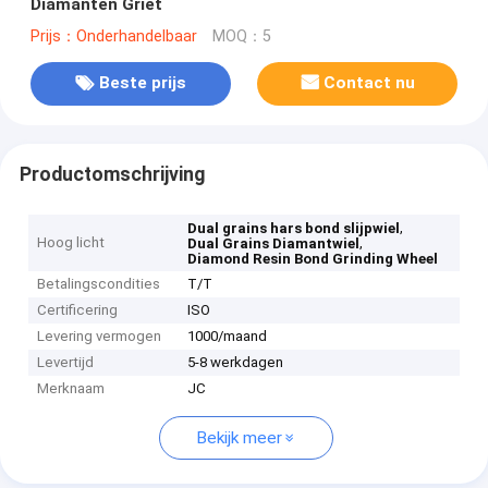
Diamanten Griet
Prijs：Onderhandelbaar
MOQ：5
Beste prijs
Contact nu
Productomschrijving
,
Dual grains hars bond slijpwiel
Hoog licht
,
Dual Grains Diamantwiel
Diamond Resin Bond Grinding Wheel
Betalingscondities
T/T
Certificering
ISO
Levering vermogen
1000/maand
Levertijd
5-8 werkdagen
Merknaam
JC
Bekijk meer