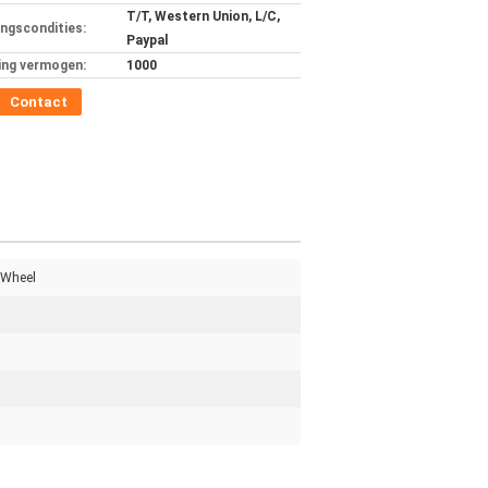
T/T, Western Union, L/C,
ingscondities:
Paypal
ing vermogen:
1000
Contact
 Wheel