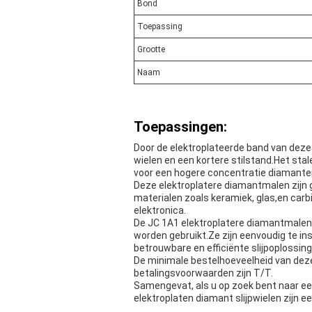
Bond
Toepassing
Grootte
Naam
Toepassingen:
Door de elektroplateerde band van deze
wielen en een kortere stilstand.Het sta
voor een hogere concentratie diamanten,
Deze elektroplatere diamantmalen zijn g
materialen zoals keramiek, glas,en car
elektronica.
De JC 1A1 elektroplatere diamantmalen 
worden gebruikt.Ze zijn eenvoudig te in
betrouwbare en efficiënte slijpoplossin
De minimale bestelhoeveelheid van deze 
betalingsvoorwaarden zijn T/T.
Samengevat, als u op zoek bent naar een
elektroplaten diamant slijpwielen zijn 