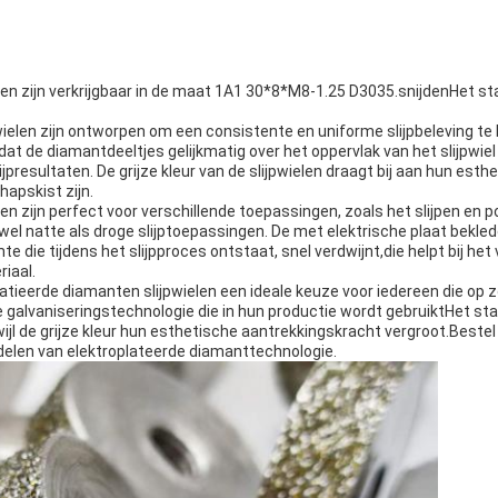
len zijn verkrijgbaar in de maat 1A1 30*8*M8-1.25 D3035.snijdenHet sta
ielen zijn ontworpen om een consistente en uniforme slijpbeleving te b
at de diamantdeeltjes gelijkmatig over het oppervlak van het slijpwiel 
ijpresultaten. De grijze kleur van de slijpwielen draagt bij aan hun es
apskist zijn.
en zijn perfect voor verschillende toepassingen, zoals het slijpen en p
zowel natte als droge slijptoepassingen. De met elektrische plaat bekl
e die tijdens het slijpproces ontstaat, snel verdwijnt,die helpt bij het
iaal.
latieerde diamanten slijpwielen een ideale keuze voor iedereen die op
alvaniseringstechnologie die in hun productie wordt gebruiktHet stale
ijl de grijze kleur hun esthetische aantrekkingskracht vergroot.Beste
rdelen van elektroplateerde diamanttechnologie.