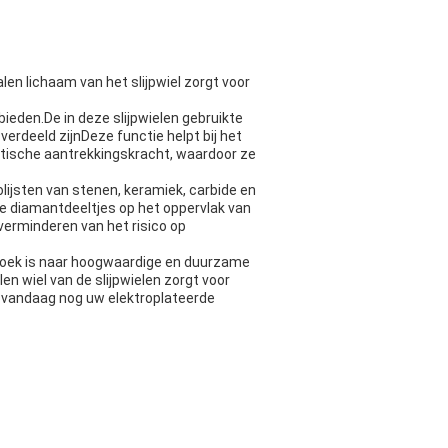
len lichaam van het slijpwiel zorgt voor
ieden.De in deze slijpwielen gebruikte
verdeeld zijnDeze functie helpt bij het
thetische aantrekkingskracht, waardoor ze
olijsten van stenen, keramiek, carbide en
ede diamantdeeltjes op het oppervlak van
 verminderen van het risico op
 zoek is naar hoogwaardige en duurzame
n wiel van de slijpwielen zorgt voor
l vandaag nog uw elektroplateerde