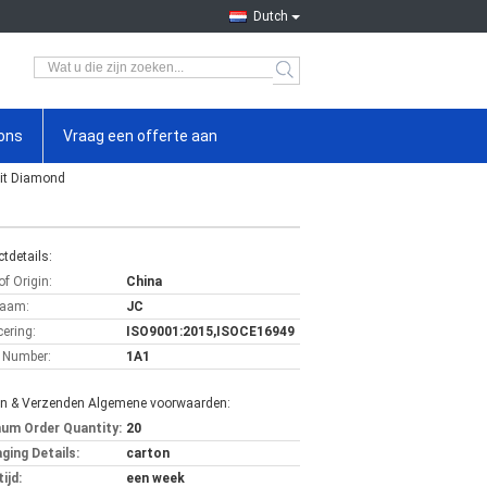
Dutch
ons
Vraag een offerte aan
rit Diamond
tdetails:
of Origin:
China
aam:
JC
cering:
ISO9001:2015,ISOCE16949
 Number:
1A1
en & Verzenden Algemene voorwaarden:
um Order Quantity:
20
ging Details:
carton
ijd:
een week