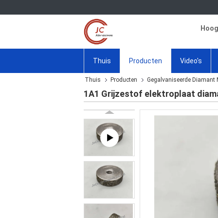
Hoogw
Thuis
Producten
Video's
Thuis
Producten
Gegalvaniseerde Diamant 
1A1 Grijzestof elektroplaat diam