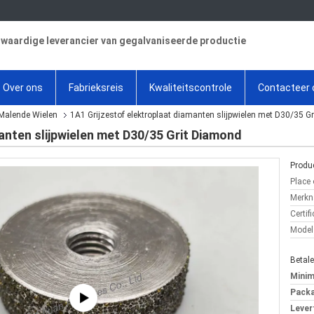
aardige leverancier van gegalvaniseerde productie
Over ons
Fabrieksreis
Kwaliteitscontrole
Contacteer 
Malende Wielen
1A1 Grijzestof elektroplaat diamanten slijpwielen met D30/35 G
anten slijpwielen met D30/35 Grit Diamond
Produc
Place 
Merkn
Certifi
Model
Betal
Minim
Packa
Levert