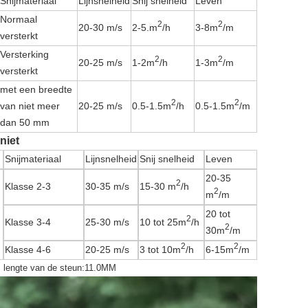
Snijmateriaal
Lijnsnelheid
Snij snelheid
Leven
Normaal
2
2
20-30 m/s
2-5.
m
/h
3-8
m
/m
versterkt
Versterking
2
2
20-25 m/s
1-2
m
/h
1-3
m
/m
versterkt
met een breedte
2
2
van niet meer
20-25 m/s
0.5-1.5
m
/h
0.5-1.5
m
/m
dan 50 mm
niet
Snijmateriaal
Lijnsnelheid
Snij snelheid
Leven
20-35
2
Klasse 2-3
30-35 m/s
15-30 m
/h
2
m
/m
20 tot
2
Klasse 3-4
25-30 m/s
10 tot 25
m
/h
2
30
m
/m
2
2
Klasse 4-6
20-25 m/s
3 tot 10
m
/h
6-15
m
/m
; lengte van de steun:11.0MM