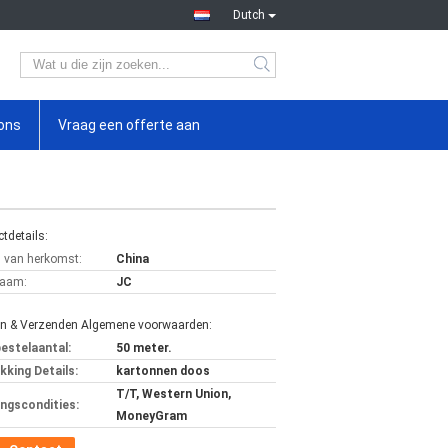
Dutch
ons
Vraag een offerte aan
tdetails:
s van herkomst:
China
aam:
JC
en & Verzenden Algemene voorwaarden:
bestelaantal:
50 meter.
kking Details:
kartonnen doos
T/T, Western Union,
ingscondities:
MoneyGram