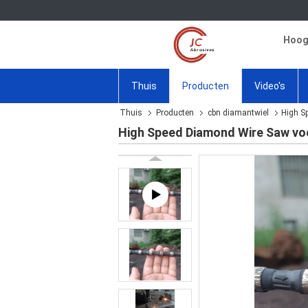
Hoogw
Thuis
Producten
Video's
Thuis
Producten
cbn diamantwiel
High S
High Speed Diamond Wire Saw voor