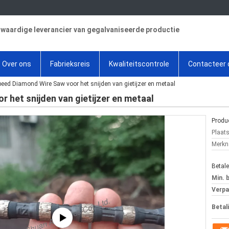
aardige leverancier van gegalvaniseerde productie
Over ons
Fabrieksreis
Kwaliteitscontrole
Contacteer 
peed Diamond Wire Saw voor het snijden van gietijzer en metaal
 het snijden van gietijzer en metaal
Produc
Plaat
Merkn
Betal
Min. 
Verpa
Betal