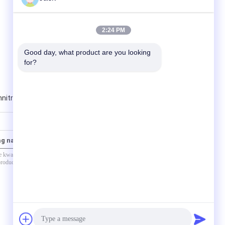
2:24 PM
Good day, what product are you looking 
for?
nitride
ag naar ons