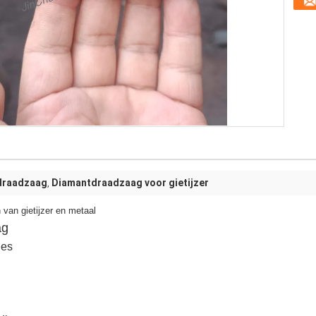
draadzaag
Diamantdraadzaag voor gietijzer
,
van gietijzer en metaal
ag
nes