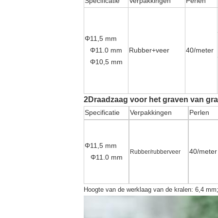
Specificatie
Verpakkingen
Perlen
Φ11,5 mm
Φ11.0 mm
Rubber+veer
40/meter
Φ10,5 mm
2Draadzaag voor het graven van gra
Specificatie
Verpakkingen
Perlen
Φ11,5 mm
40/meter
Rubber/rubberveer
Φ11.0 mm
Hoogte van de werklaag van de kralen: 6,4 mm