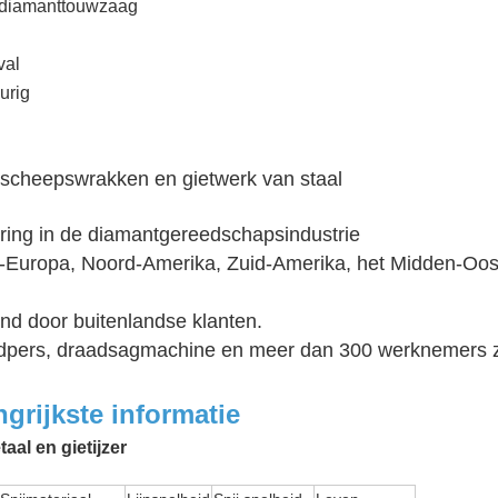
 diamanttouwzaag
val
urig
r, scheepswrakken en gietwerk van staal
ring in de diamantgereedschapsindustrie
t-Europa, Noord-Amerika, Zuid-Amerika, het Midden-Oost
end door buitenlandse klanten.
dpers, draadsagmachine en meer dan 300 werknemers z
rijkste informatie
al en gietijzer