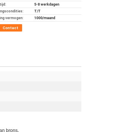
ijd:
5-8 werkdagen
ingscondities:
T/T
ing vermogen:
1000/maand
Contact
an brons.