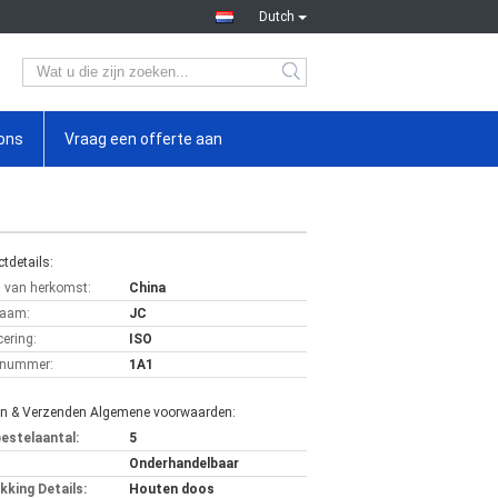
Dutch
ons
Vraag een offerte aan
tdetails:
s van herkomst:
China
aam:
JC
cering:
ISO
lnummer:
1A1
en & Verzenden Algemene voorwaarden:
bestelaantal:
5
Onderhandelbaar
kking Details:
Houten doos