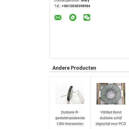
Contactpersoon:
Mary
Tel.:
+8615838398984
Andere Producten
Dubbele R-
Vitrified Bond
geelektroplateerde
dubbele schijf
CBN-freeswielen
slijpschijf voor PCD