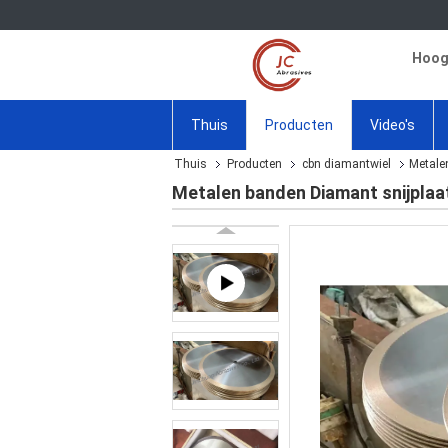
Hoogw
Thuis
Producten
Video's
Thuis
Producten
cbn diamantwiel
Metale
Metalen banden Diamant snijplaa