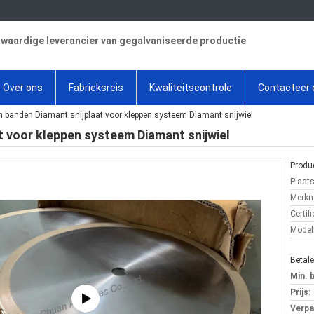
aardige leverancier van gegalvaniseerde productie
Over ons
Fabrieksreis
Kwaliteitscontrole
Contacteer 
n banden Diamant snijplaat voor kleppen systeem Diamant snijwiel
t voor kleppen systeem Diamant snijwiel
Produc
Plaat
Merkn
Certifi
Mode
Betal
Min. 
Prijs:
Verpa