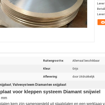
Levert
Betal
Lever
Ruitengrootte:
Allemaal beschikbaar
Kleur:
Grijs
Aflevering:
door Uitdrukkelijk
ijplaat
Valvesysteem Diamanten snijplaat
,
plaat voor kleppen systeem Diamant snijwiel
0 mm
talen kern zijn samengesteld uit staalplaten en een werklaag v