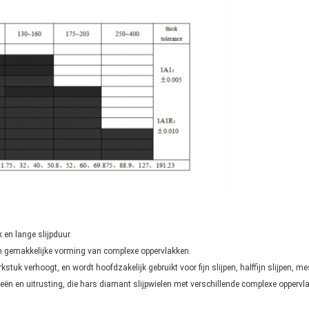
k en lange slijpduur.
en gemakkelijke vorming van complexe oppervlakken.
rkstuk verhoogt, en wordt hoofdzakelijk gebruikt voor fijn slijpen, halffijn slijpen, m
ieën en uitrusting, die hars diamant slijpwielen met verschillende complexe opper