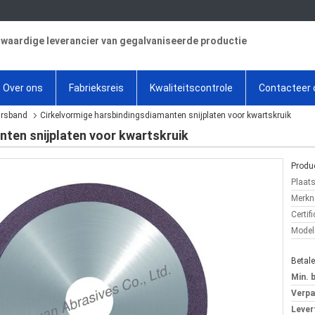
aardige leverancier van gegalvaniseerde productie
Over ons
Fabrieksreis
Kwaliteitscontrole
Contacteer 
arsband
Cirkelvormige harsbindingsdiamanten snijplaten voor kwartskruik
nten snijplaten voor kwartskruik
Produc
Plaat
Merkn
Certifi
Mode
Betal
Min. 
Verpa
Levert