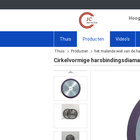
Hoogw
Thuis
Producten
Video's
Thuis
Producten
het malende wiel van de h
Cirkelvormige harsbindingsdiama