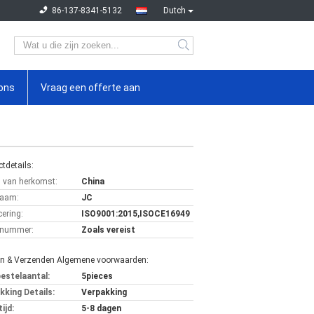
86-137-8341-5132
Dutch
ons
Vraag een offerte aan
tdetails:
s van herkomst:
China
aam:
JC
cering:
ISO9001:2015,ISOCE16949
lnummer:
Zoals vereist
en & Verzenden Algemene voorwaarden:
bestelaantal:
5pieces
kking Details:
Verpakking
ijd:
5-8 dagen