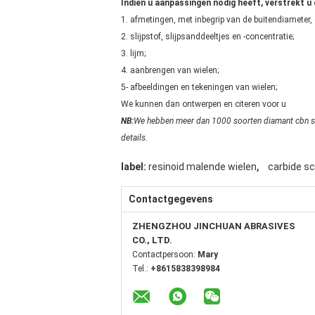
Indien u aanpassingen nodig heeft, verstrekt u
1. afmetingen, met inbegrip van de buitendiameter, o
2. slijpstof, slijpsanddeeltjes en -concentratie;
3. lijm;
4. aanbrengen van wielen;
5- afbeeldingen en tekeningen van wielen;
We kunnen dan ontwerpen en citeren voor u
NB:
We hebben meer dan 1000 soorten diamant cbn slijp
details.
,
label:
resinoid malende wielen
carbide s
Contactgegevens
ZHENGZHOU JINCHUAN ABRASIVES
CO., LTD.
Contactpersoon:
Mary
Tel.:
+8615838398984