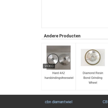
Andere Producten
Hard 4A2
Diamond Resin
harsbindingsfreeswiel
Bond Grinding
Wheel
cbn diamantwiel
CB