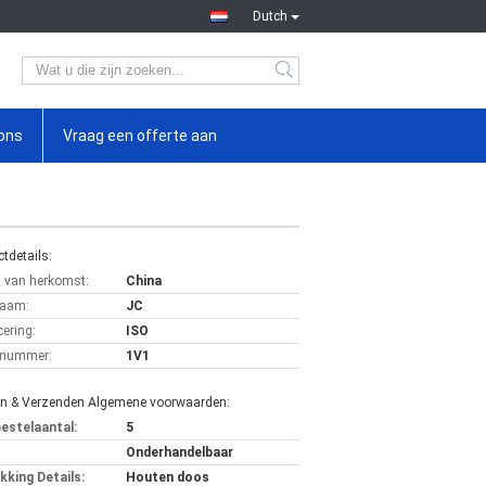
Dutch
ons
Vraag een offerte aan
tdetails:
s van herkomst:
China
aam:
JC
cering:
ISO
lnummer:
1V1
en & Verzenden Algemene voorwaarden:
bestelaantal:
5
Onderhandelbaar
kking Details:
Houten doos