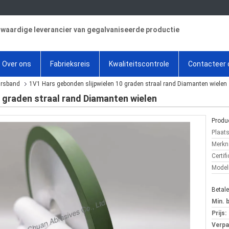
aardige leverancier van gegalvaniseerde productie
Over ons
Fabrieksreis
Kwaliteitscontrole
Contacteer 
arsband
1V1 Hars gebonden slijpwielen 10 graden straal rand Diamanten wielen
 graden straal rand Diamanten wielen
Produc
Plaat
Merkn
Certifi
Mode
Betal
Min. 
Prijs:
Verpa