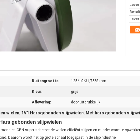
Levert
Betal
Lever
Ruitengrootte:
125*10*31,75*8 mm
Kleur:
grijs
Aflevering:
door Uitdrukkelijk
en wielen
1V1 Harsgebonden slijpwielen
Met hars gebonden slijpw
,
,
Hars gebonden slijpwielen
ond en CBN super-scherpende wielen.efficiënt slijpen en minder warmte opwekkenHet
ond. Daarom wordt het op grote schaal toegepast in de slijpindustrie.