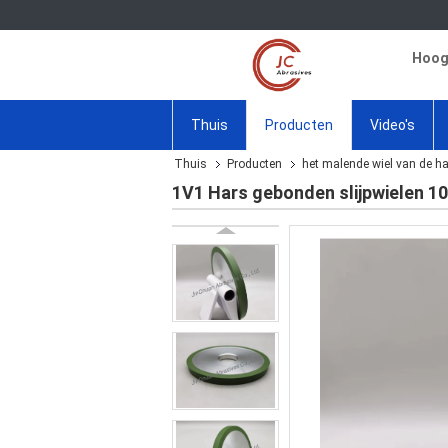
Hoogw
Thuis
Producten
Video's
Thuis
Producten
het malende wiel van de h
1V1 Hars gebonden slijpwielen 10