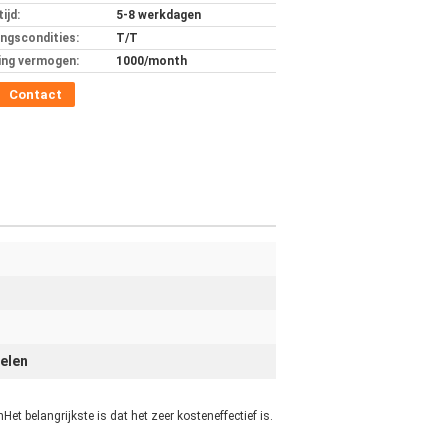
ijd:
5-8 werkdagen
ingscondities:
T/T
ing vermogen:
1000/month
Contact
ielen
 belangrijkste is dat het zeer kosteneffectief is.