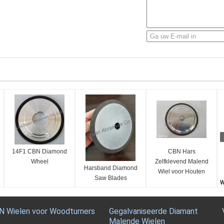
14F1 CBN Diamond
CBN Hars
Wheel
Zelfklevend Malend
Harsband Diamond
Wiel voor Houten
Saw Blades
Lintzaag
W
Scherpende
H
Malende Machine
n
N Wielen voor Woodturners
Gegalvaniseerde Diamant
T
Malende Wielen
H