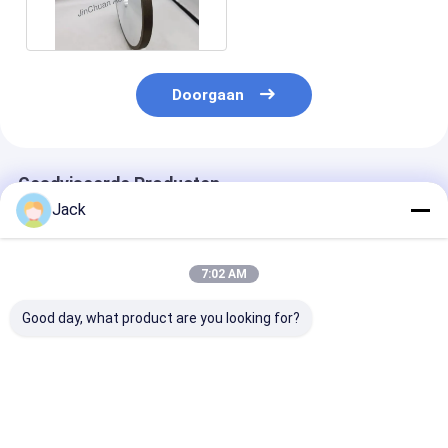
Doorgaan
Geadviseerde Producten
Jack
7:02 AM
Good day, what product are you looking for?
Zelfscherpende
12A9 Hars Diamant
4A2 Harsdiam
harsbinding Diamant
slijpwiel,Diameter
slijpschijf geb
slijpwiel 350mm
150 mm,Diamantgrit
voor hardmeta
20mm Dikte 127mm
nummer 100
gereedschappe
Boring Hoog
Diameter 75m
Beste prijs
Beste prijs
Beste pri