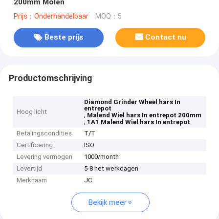
200mm Molen
Prijs：Onderhandelbaar
MOQ：5
Beste prijs
Contact nu
Productomschrijving
Diamond Grinder Wheel hars In
entrepot
Hoog licht
,
Malend Wiel hars In entrepot 200mm
,
1A1 Malend Wiel hars In entrepot
Betalingscondities
T/T
Certificering
ISO
Levering vermogen
1000/month
Levertijd
5-8 het werkdagen
Merknaam
JC
Bekijk meer