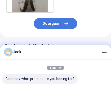
Doorgaan
Geadviseerde Producten
Jack
5:55 PM
Good day, what product are you looking for?
Zelfscherpende
12A9 Hars Diamant
4A2 Harsdiam
harsbinding Diamant
slijpwiel,Diameter
slijpschijf geb
slijpwiel 350mm
150 mm,Diamantgrit
voor hardmeta
20mm Dikte 127mm
nummer 100
gereedschappe
Boring Hoog
Diameter 75m
Beste prijs
Beste prijs
Beste pri