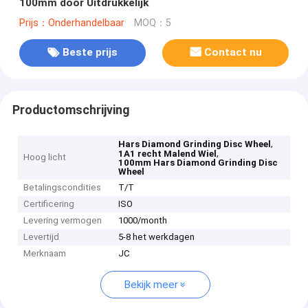
100mm door Uitdrukkelijk
Prijs：Onderhandelbaar
MOQ：5
Beste prijs
Contact nu
Productomschrijving
,
Hars Diamond Grinding Disc Wheel
,
1A1 recht Malend Wiel
Hoog licht
100mm Hars Diamond Grinding Disc
Wheel
Betalingscondities
T/T
Certificering
ISO
Levering vermogen
1000/month
Levertijd
5-8 het werkdagen
Merknaam
JC
Bekijk meer