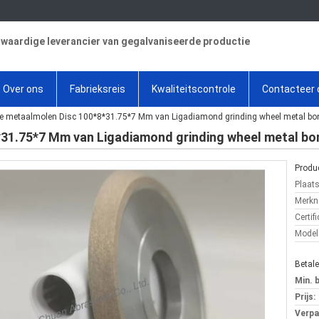
aardige leverancier van gegalvaniseerde productie
Over ons
Fabrieksreis
Kwaliteitscontrole
Contacteer 
e metaalmolen Disc 100*8*31.75*7 Mm van Ligadiamond grinding wheel metal bo
*31.75*7 Mm van Ligadiamond grinding wheel metal b
Produc
Plaat
Merkn
Certifi
Mode
Betal
Min. 
Prijs:
Verpa