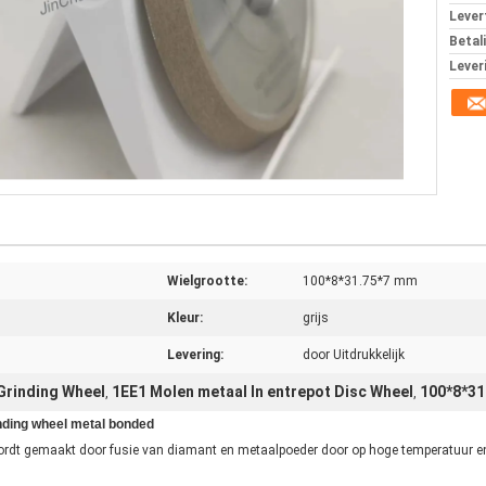
Levert
Betal
Lever
Wielgrootte:
100*8*31.75*7 mm
Kleur:
grijs
Levering:
door Uitdrukkelijk
Grinding Wheel
1EE1 Molen metaal In entrepot Disc Wheel
100*8*31
,
,
nding wheel metal bonded
rdt gemaakt door fusie van diamant en metaalpoeder door op hoge temperatuur en 