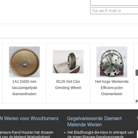
1A1 D400 mm
B126 Grit Cbn
Het hoge Werkende
Vacuümgelijste
Grinding Wheel
Efficiencycbn
diamantmalen
Diamantwiel
galvaniseerde
p
Bandiso Certificatie
K
D
N Wielen voor Woodturners
Gegalvaniseerde Diamant
1
Malende Wielen
C
1
erieure Rand Houten het draaien
Het Bladhoogte die Hars In entrepot van
 van de Malend Wielveiligheid
de steen Blauwe Gegalvaniseerde
K