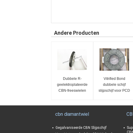
Andere Producten
Dubbele R-
Vitrified Bond
geelektroplateerde
dubbele schijf
CBN-freeswielen
slijpschijf voor PCD
PCBN slijpschijf
cbn diamantwiel
CB
Gegalvaniseerde CBN Slijpschijf
Sup
CBN