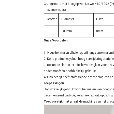
Gruisgrootte met inbegrip van Netwerk 80/100# (
325/400# (D46)
Grootte
Diameter
Dikte
100mm
8mm
Onze Voordelen
1.
Hoge het malen efficiency, vrij langzame malend
2. Korte productiecyclus, hoog verwijderingstarief
3. Bepaalde elasticiteit, die bevorderlijk is voor 
ander procédés hoofdzakelijk gebruikt.
4. Ons bedrijf heeft professionele technologieën 
Toepassingen
Hoofdzakelijk gebruikt voor het malen van hoog-ha
gecementeerd carbide, keramiek, agaat, optisch glas
Toepasselijk materiaal:
de machine van het glaspr