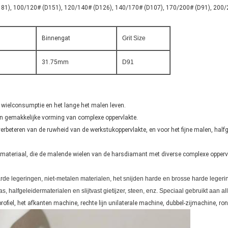
D181), 100/120# (D151), 120/140# (D126), 140/170# (D107), 170/200# (D91), 200/
Binnengat
Grit Size
31.75mm
D91
 wielconsumptie en het lange het malen leven.
 en gemakkelijke vorming van complexe oppervlakte.
het verbeteren van de ruwheid van de werkstukoppervlakte, en voor het fijne malen, ha
en materiaal, die de malende wielen van de harsdiamant met diverse complexe oppe
rde legeringen, niet-metalen materialen, het snijden harde en brosse harde legeri
, halfgeleidermaterialen en slijtvast gietijzer, steen, enz. Speciaal gebruikt aan a
ofiel, het afkanten machine, rechte lijn unilaterale machine, dubbel-zijmachine, r