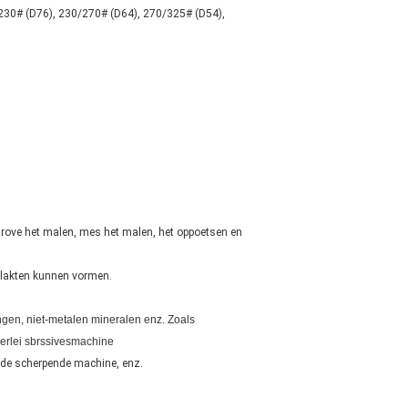
230# (D76), 230/270# (D64), 270/325# (D54),
lfgrove het malen, mes het malen, het oppoetsen en
rvlakten kunnen vormen.
ngen, niet-metalen mineralen enz. Zoals
llerlei sbrssivesmachine
onde scherpende machine, enz.