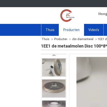
Hoogw
Thuis
Producten
Video's
Thuis
Producten
cbn diamantwiel
1EE1 d
1EE1 de metaalmolen Disc 100*8