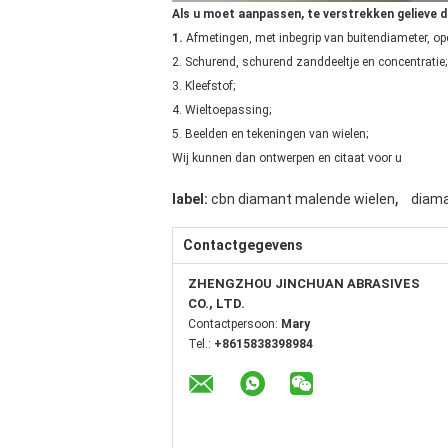
Als u moet aanpassen, te verstrekken gelieve d
1.
Afmetingen, met inbegrip van buitendiameter, ope
2. Schurend, schurend zanddeeltje en concentratie;
3. Kleefstof;
4. Wieltoepassing;
5. Beelden en tekeningen van wielen;
Wij kunnen dan ontwerpen en citaat voor u
,
label:
cbn diamant malende wielen
diama
Contactgegevens
ZHENGZHOU JINCHUAN ABRASIVES
CO., LTD.
Contactpersoon:
Mary
Tel.:
+8615838398984