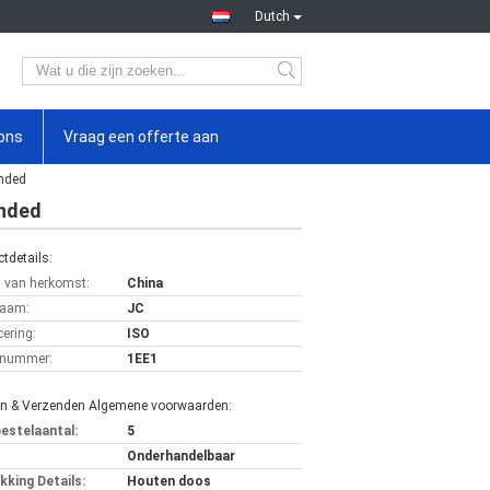
Dutch
ons
Vraag een offerte aan
nded
onded
tdetails:
s van herkomst:
China
aam:
JC
cering:
ISO
lnummer:
1EE1
en & Verzenden Algemene voorwaarden:
bestelaantal:
5
Onderhandelbaar
kking Details:
Houten doos