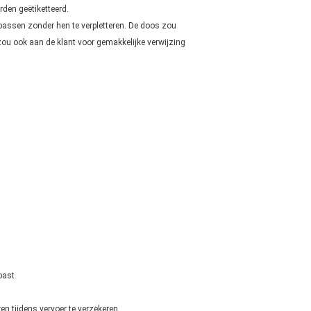
den geëtiketteerd.
passen zonder hen te verpletteren. De doos zou
ou ook aan de klant voor gemakkelijke verwijzing
past.
n tijdens vervoer te verzekeren.