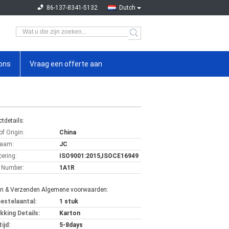
86-137-8341-5132
Dutch
ons
Vraag een offerte aan
tdetails:
of Origin:
China
aam:
JC
cering:
ISO9001:2015,ISOCE16949
 Number:
1A1R
en & Verzenden Algemene voorwaarden:
bestelaantal:
1 stuk
kking Details:
Karton
ijd:
5-8days