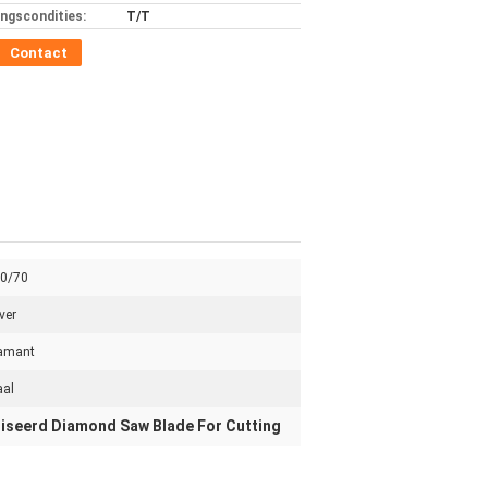
ingscondities:
T/T
Contact
0/70
ver
amant
aal
iseerd Diamond Saw Blade For Cutting