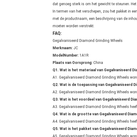
dat genoeg sterk is om het gewicht te steunen. He
In termen van het verschepen, zou het pakket in e
met de productnaam, een beschrijving van de inhou
moeten worden verstrekt.
FAQ:
Gegalvaniseerd Diamond Grinding Wheels
Merknaam:
JC
ModelNumber:
1A1R
Plaats van Oorsprong:
China
Q1.
Wat is het materiaal van Gegalvaniseerd D
A1.
Gegalvaniseerd Diamond Grinding Wheels wor
Q2.
Wat is de toepassing van Gegalvaniseerd D
A2.
Gegalvaniseerd Diamond Grinding Wheels wordt 
Q3.
Wat is het voordeel van Gegalvaniseerd Di
A3.
Gegalvaniseerd Diamond Grinding Wheels heeft 
Q4.
Wat is de grootte van Gegalvaniseerd Diam
A4.
Gegalvaniseerd Diamond Grinding Wheels heeft
Q5.
Wat is het pakket van Gegalvaniseerd Diam
A5.
Gegalvaniseerd Diamond Grinding Wheels wordt 