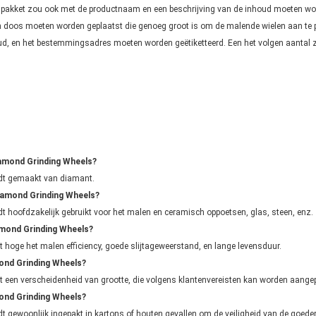
t pakket zou ook met de productnaam en een beschrijving van de inhoud moeten wor
en doos moeten worden geplaatst die genoeg groot is om de malende wielen aan te 
d, en het bestemmingsadres moeten worden geëtiketteerd. Een het volgen aantal z
iamond Grinding Wheels?
dt gemaakt van diamant.
iamond Grinding Wheels?
hoofdzakelijk gebruikt voor het malen en ceramisch oppoetsen, glas, steen, enz.
amond Grinding Wheels?
hoge het malen efficiency, goede slijtageweerstand, en lange levensduur.
ond Grinding Wheels?
 een verscheidenheid van grootte, die volgens klantenvereisten kan worden aange
ond Grinding Wheels?
gewoonlijk ingepakt in kartons of houten gevallen om de veiligheid van de goedere