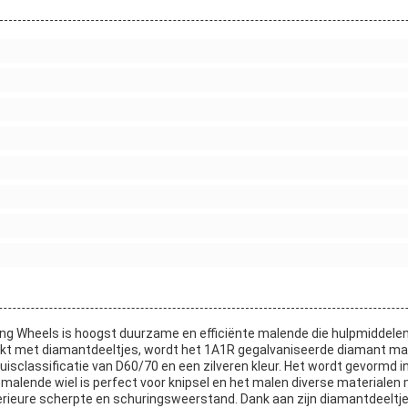
ng Wheels is hoogst duurzame en efficiënte malende die hulpmiddelen
kt met diamantdeeltjes, wordt het 1A1R gegalvaniseerde diamant ma
ruisclassificatie van D60/70 en een zilveren kleur. Het wordt gevormd
 malende wiel is perfect voor knipsel en het malen diverse materialen 
erieure scherpte en schuringsweerstand. Dank aan zijn diamantdeelt