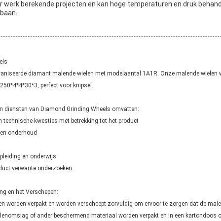
ar werk berekende projecten en kan hoge temperaturen en druk behandel
 baan.
els
galvaniseerde diamant malende wielen met modelaantal 1A1R. Onze malende wielen
250*4*4*30*3, perfect voor knipsel.
en diensten van Diamond Grinding Wheels omvatten:
 technische kwesties met betrekking tot het product
k en onderhoud
pleiding en onderwijs
oduct verwante onderzoeken
ng en het Verschepen:
n worden verpakt en worden verscheept zorvuldig om ervoor te zorgen dat de m
ellenomslag of ander beschermend materiaal worden verpakt en in een kartondoos 