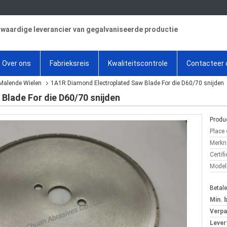
aardige leverancier van gegalvaniseerde productie
Over ons
Fabrieksreis
Kwaliteitscontrole
Contacteer 
Malende Wielen
1A1R Diamond Electroplated Saw Blade For die D60/70 snijden
Blade For die D60/70 snijden
Produc
Place 
Merkn
Certifi
Model
Betal
Min. 
Verpa
Levert