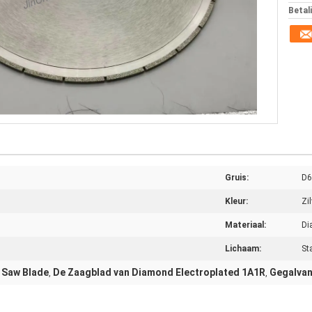
Betal
Gruis:
D6
Kleur:
Zil
Materiaal:
Di
Lichaam:
St
 Saw Blade
De Zaagblad van Diamond Electroplated 1A1R
Gegalvan
,
,