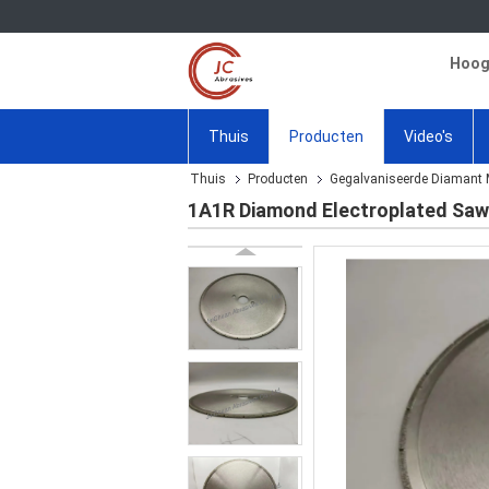
Hoogw
Thuis
Producten
Video's
Thuis
Producten
Gegalvaniseerde Diamant 
1A1R Diamond Electroplated Saw 