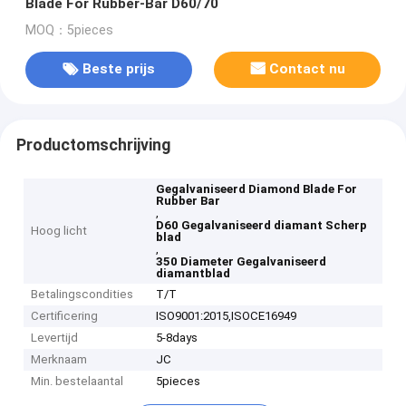
Blade For Rubber-Bar D60/70
MOQ：5pieces
Beste prijs
Contact nu
Productomschrijving
Gegalvaniseerd Diamond Blade For
Rubber Bar
,
D60 Gegalvaniseerd diamant Scherp
Hoog licht
blad
,
350 Diameter Gegalvaniseerd
diamantblad
Betalingscondities
T/T
Certificering
ISO9001:2015,ISOCE16949
Levertijd
5-8days
Merknaam
JC
Min. bestelaantal
5pieces