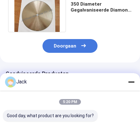
350 Diameter
Gegalvaniseerde Diamond
Cutting Blade For Rubber-
Bar D60/70
Doorgaan
Geadviseerde Producten
Jack
5:20 PM
Good day, what product are you looking for?
350 mm
Diameter 127 mm
Ultradunne
gegalvaniseerde
Dikte 1,55 mm Korrel
elektroplaten