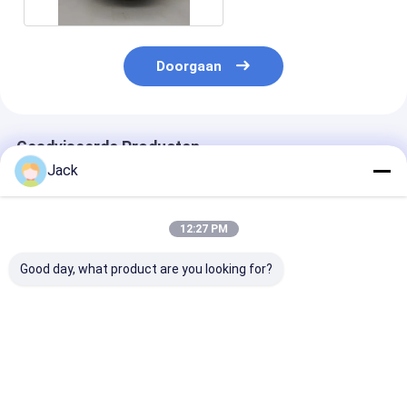
Doorgaan
Geadviseerde Producten
Jack
12:27 PM
Good day, what product are you looking for?
Zelfscherpende
12A9 Hars Diamant
4A2 Harsdiam
harsbinding Diamant
slijpwiel,Diameter
slijpschijf geb
slijpwiel 350mm
150 mm,Diamantgrit
voor hardmeta
20mm Dikte 127mm
nummer 100
gereedschappe
Boring Hoog
Diameter 75m
Beste prijs
Beste prijs
Beste pri
slijpdoeltreffendheid
Korrelnummer