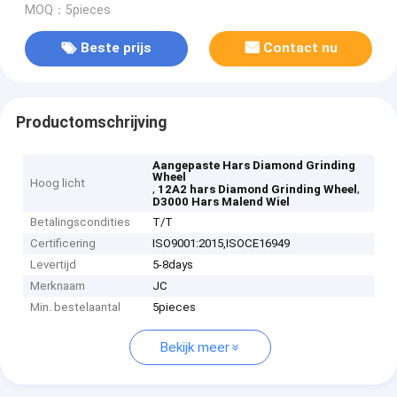
MOQ：5pieces
Beste prijs
Contact nu
Productomschrijving
Aangepaste Hars Diamond Grinding
Wheel
Hoog licht
,
,
12A2 hars Diamond Grinding Wheel
D3000 Hars Malend Wiel
Betalingscondities
T/T
Certificering
ISO9001:2015,ISOCE16949
Levertijd
5-8days
Merknaam
JC
Min. bestelaantal
5pieces
Bekijk meer