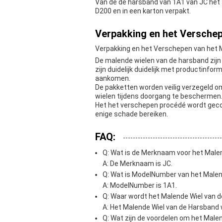
Van de de harsband van 1A1 van JC het 
D200 en in een karton verpakt.
Verpakking en het Verschep
Verpakking en het Verschepen van het 
De malende wielen van de harsband zijn 
zijn duidelijk duidelijk met productinfo
aankomen.
De pakketten worden veilig verzegeld o
wielen tijdens doorgang te beschermen
Het het verschepen procédé wordt geco
enige schade bereiken.
FAQ:
Q: Wat is de Merknaam voor het Male
A: De Merknaam is JC.
Q: Wat is ModelNumber van het Malen
A: ModelNumber is 1A1.
Q: Waar wordt het Malende Wiel van 
A: Het Malende Wiel van de Harsband w
Q: Wat zijn de voordelen om het Male