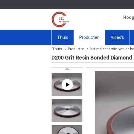
Hoogw
Thuis
Producten
Video's
Thuis
Producten
het malende wiel van de h
D200 Grit Resin Bonded Diamond 