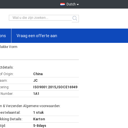
Dutch
ons
Vraag een offerte aan
Vlakke Vorm
tdetails:
of Origin:
China
aam:
JC
cering:
ISO9001:2015,ISOCE16949
 Number:
1A1
en & Verzenden Algemene voorwaarden:
bestelaantal:
1 stuk
kking Details:
Karton
ijd:
5-8days