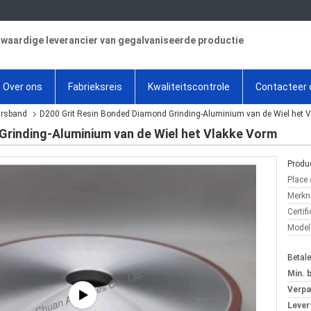
aardige leverancier van gegalvaniseerde productie
Over ons
Fabrieksreis
Kwaliteitscontrole
Contacteer 
arsband
D200 Grit Resin Bonded Diamond Grinding-Aluminium van de Wiel het 
Grinding-Aluminium van de Wiel het Vlakke Vorm
Produc
Place 
Merkn
Certifi
Model
Betal
Min. 
Verpa
Levert