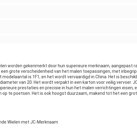
len worden gekenmerkt door hun superieure merknaam, aangepast ran
r een grote verscheidenheid van het malen toepassingen, met inbegrip
 modelaantal is 1F1, en het wordt vervaardigd in China. Het is beschi
iameter van 20. Het wordt verpakt in een karton voor veilig vervoer.
 superieure prestaties en precisie in hun het malen verrichtingen eisen,
n op te poetsen. Het is ook hoogst duurzaam, makend tot het een grot
nde Wielen met JC-Merknaam