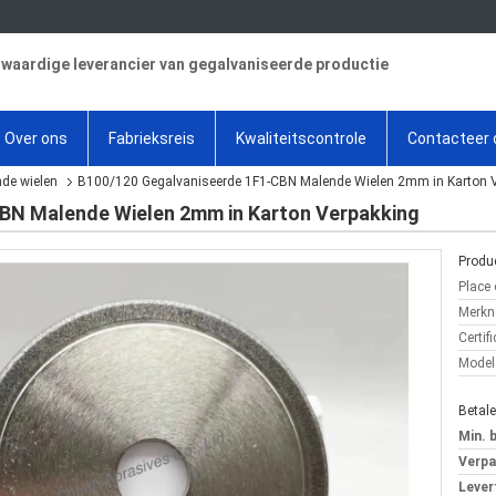
aardige leverancier van gegalvaniseerde productie
Over ons
Fabrieksreis
Kwaliteitscontrole
Contacteer 
de wielen
B100/120 Gegalvaniseerde 1F1-CBN Malende Wielen 2mm in Karton 
BN Malende Wielen 2mm in Karton Verpakking
Produc
Place 
Merkn
Certifi
Model
Betal
Min. 
Verpa
Levert