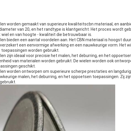
en worden gemaakt van superieure kwaliteitscbn materiaal, en aanbie
diameter van 20, en het randtype is klantgericht. Het proces wordt ge
 wiel en van hoogte - kwaliteit die betrouwbaar is.
n bieden een aantal voordelen aan. Het CBN materiaal is hoogst duurz
s verzekert een eenvormige afwerking en een nauwkeurige vorm. Het wi
n toepassingen worden gebruikt.
 zijn ideaal voor precisie het malen, het deburring, en het oppoetsen
nheid van materialen worden gebruikt. De wielen worden ook ontworpen 
passingen geschikt.
en worden ontworpen om superieure scherpe prestaties en langdurige
nauwkeurige malen, het deburring, en het oppoetsen toepassingen. Zij z
gebruikt.