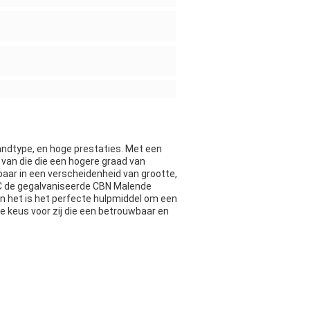
dtype, en hoge prestaties. Met een
 van die die een hogere graad van
kbaar in een verscheidenheid van grootte,
 JC de gegalvaniseerde CBN Malende
 en het is het perfecte hulpmiddel om een
e keus voor zij die een betrouwbaar en