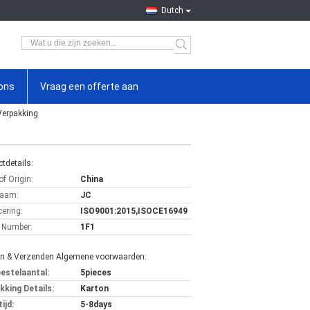
Dutch
ons
Vraag een offerte aan
Verpakking
tdetails:
of Origin:
China
aam:
JC
cering:
ISO9001:2015,ISOCE16949
 Number:
1F1
en & Verzenden Algemene voorwaarden:
bestelaantal:
5pieces
kking Details:
Karton
ijd:
5-8days