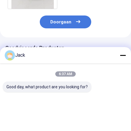
Doorgaan
Geadviseerde Producten
Jack
6:37 AM
Good day, what product are you looking for?
1A1 harsdiamant
1A1 Gesinterde
High-Perform
slijpschijven
Diamant
Vacuum Braze
slijpschijven
Diamond Whee
Gebruikt voor het
voor gietijzer 
snijden van keramiek
met D40/45 Gr
Beste prijs
Beste prijs
Beste pri
vóór het sinteren,
aanpasbare vo