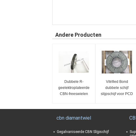
Andere Producten
Dubbele R-
Vitrified Bond
geelektroplateerde
dubbele schijf
CBN-freeswielen
slijpschijf voor PCD
PCBN slijpschijf
cbn diamantwiel
CB
Gegalvaniseerde CBN Slijpschijf
Sup