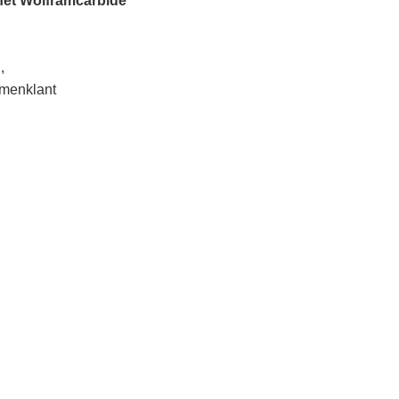
het Wolframcarbide
,
menklant