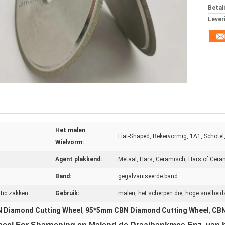
Betal
Lever
Het malen
Flat-Shaped, Bekervormig, 1A1, Schotel
Wielvorm:
Agent plakkend:
Metaal, Hars, Ceramisch, Hars of Cera
Band:
gegalvaniseerde band
tic zakken
Gebruik:
malen, het scherpen die, hoge snelheids
N Diamond Cutting Wheel
95*5mm CBN Diamond Cutting Wheel
CBN
,
,