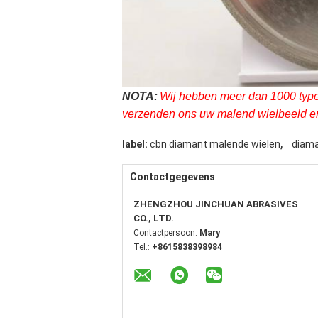
NOTA:
Wij hebben meer dan 1000 types
verzenden ons uw malend wielbeeld en 
,
label:
cbn diamant malende wielen
diama
Contactgegevens
ZHENGZHOU JINCHUAN ABRASIVES
CO., LTD.
Contactpersoon:
Mary
Tel.:
+8615838398984