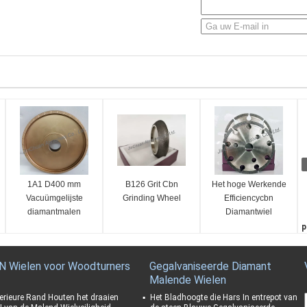
1A1 D400 mm
B126 Grit Cbn
Het hoge Werkende
Vacuümgelijste
Grinding Wheel
Efficiencycbn
diamantmalen
Diamantwiel
galvaniseerde
p
Bandiso Certificatie
K
D
N Wielen voor Woodturners
Gegalvaniseerde Diamant
1
Malende Wielen
C
1
erieure Rand Houten het draaien
Het Bladhoogte die Hars In entrepot van