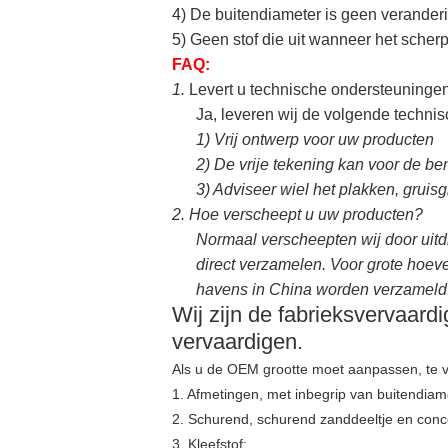
4) De buitendiameter is geen veranderi
5) Geen stof die uit wanneer het sche
FAQ:
1.
Levert u technische ondersteuninge
Ja, leveren wij de volgende techni
1)
Vrij ontwerp voor uw producten
2)
De vrije tekening kan voor de b
3)
Adviseer wiel het plakken, gruisg
2.
Hoe verscheept u uw producten?
Normaal verscheepten wij door uitd
direct verzamelen. Voor grote hoev
havens in China worden verzameld.
Wij zijn de fabrieksvervaard
vervaardigen.
Als u de OEM grootte moet aanpassen, te v
1. Afmetingen, met inbegrip van buitendiame
2. Schurend, schurend zanddeeltje en conce
3. Kleefstof;