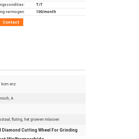
ingscondities:
T/T
ing vermogen:
100/month
Contact
, kom enz.
misch, A
staal, fluting, het groeven inlassen
 Diamond Cutting Wheel For Grinding