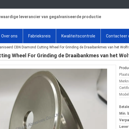
aardige leverancier van gegalvaniseerde productie
Over ons
Fabrieksreis
Kwaliteitscontrole
Contacteer 
aniseerd CBN Diamond Cutting Wheel For Grinding de Draaibankmes van het Wolf
ting Wheel For Grinding de Draaibankmes van het Wo
Produc
Plaat
Merkn
Certifi
Mode
Betal
Min. 
Verpa
Levert