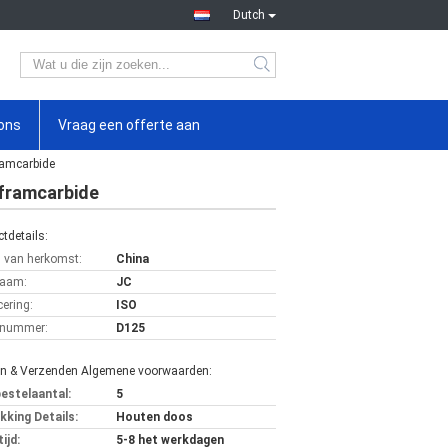
Dutch
ons
Vraag een offerte aan
ramcarbide
lframcarbide
tdetails:
s van herkomst:
China
aam:
JC
cering:
ISO
lnummer:
D125
en & Verzenden Algemene voorwaarden:
bestelaantal:
5
kking Details:
Houten doos
ijd:
5-8 het werkdagen