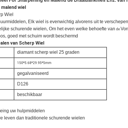
eel For Sharpening en Malend de Draaibankmes Enz. van 
 malend wiel
p Wiel
rmiddelen, Elk wiel is evenwichtig alvorens uit te verschepen
lijke schurende wielen,
Om het even welke behoefte van
Vor
de
doos, goed met schuim wordt beschermd
alen van Scherp Wiel
diamant scherp wiel 25 graden
150*5.68*29.95*5mm
gegalvaniseerd
D126
beschikbaar
neing uw hulpmiddelen
re leven dan traditionele schurende wielen