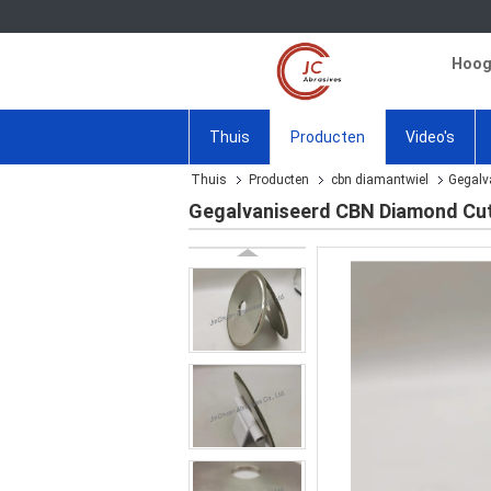
Hoogw
Thuis
Producten
Video's
Thuis
Producten
cbn diamantwiel
Gegalv
Gegalvaniseerd CBN Diamond Cut