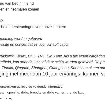
ng van begin in eind
rpen en het malen komen
n?
sche ondersteuningen voor onze klanten:
enoeming worden geleverd
rootte en concentraties voor uw apllication
rukkelijk, Fedex, DHL, TNT, EMS enz. Als u uw eigen cargadore
eelheid, kan door de lucht of door schip worden geleverd. De p
 Tianjin, Qingdao, Shanghai, Guangzhou, Shenzhen of een an
iging met meer dan 10 jaar ervarings, kunnen v
erstrekken gelieve de volgende informatie:
ter, opening, dikte, breedte en dikte van schurende laag;
ntratie;