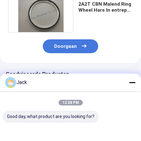
2A2T CBN Malend Ring
Wheel Hars In entrepot
8 Duimknipsel
Doorgaan
Geadviseerde Producten
Jack
12:28 PM
Good day, what product are you looking for?
Zelfscherpende
12A9 Hars Diamant
4A2 Harsdiam
harsbinding Diamant
slijpwiel,Diameter
slijpschijf geb