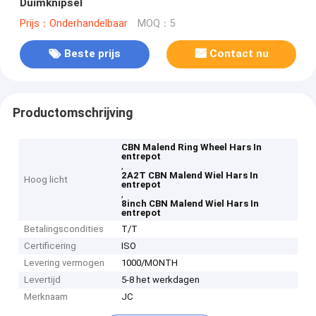
Duimknipsel
Prijs：Onderhandelbaar
MOQ：5
Beste prijs
Contact nu
Productomschrijving
CBN Malend Ring Wheel Hars In
entrepot
,
2A2T CBN Malend Wiel Hars In
Hoog licht
entrepot
,
8inch CBN Malend Wiel Hars In
entrepot
Betalingscondities
T/T
Certificering
ISO
Levering vermogen
1000/MONTH
Levertijd
5-8 het werkdagen
Merknaam
JC