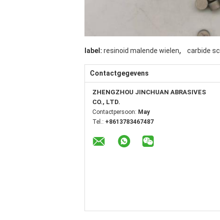
,
label:
resinoid malende wielen
carbide s
Contactgegevens
ZHENGZHOU JINCHUAN ABRASIVES
CO., LTD.
Contactpersoon:
May
Tel.:
+8613783467487