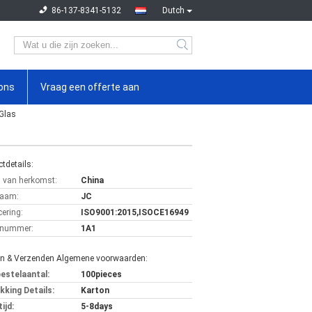
86-137-8341-5132
Dutch
ons
Vraag een offerte aan
Glas
tdetails:
s van herkomst:
China
aam:
JC
cering:
ISO9001:2015,ISOCE16949
lnummer:
1A1
en & Verzenden Algemene voorwaarden:
bestelaantal:
100pieces
kking Details:
Karton
ijd:
5-8days