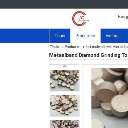
Hoogw
Thuis
Producten
Video's
Thuis
Producten
het malende wiel van de h
Metaalband Diamond Grinding Too