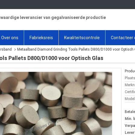
aardige leverancier van gegalvaniseerde productie
Over ons
Fabrieksreis
Kwaliteitscontrole
Contacteer 
arsband
Metaalband Diamond Grinding Tools Pallets D800/D1000 voor Optisch 
ls Pallets D800/D1000 voor Optisch Glas
Produc
Plaat
Merkn
Certifi
Mode
Betal
Min. 
Verpa
Levert