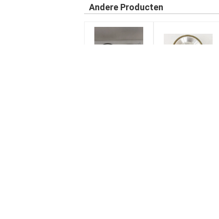
Andere Producten
Hard 4A2
Diamond Resin
harsbindingsfreeswiel
Bond Grinding
Wheel
cbn diamantwiel
CB
Gegalvaniseerde CBN Slijpschijf
Sup
CBN
Voor Lintzaag bedekte CBN Malende
Sch
Wielen/het Malen 5000meters om CBN
Sch
Malende Wielen met een laag
Alu
De gegalvaniseerde Kubieke Malende
hou
Wielen van het Boriumnitride met Nikkel
bedekten Geen Behoeftevulling met een
CBN