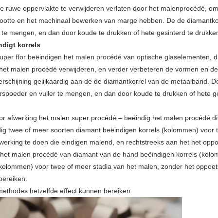
e ruwe oppervlakte te verwijderen verlaten door het malenprocédé, om
rootte en het machinaal bewerken van marge hebben. De de diamantk
 te mengen, en dan door koude te drukken of hete gesinterd te drukke
digt korrels
super ffor beëindigen het malen procédé van optische glaselementen, 
g het malen procédé verwijderen, en verder verbeteren de vormen en de
erschijning gelijkaardig aan de de diamantkorrel van de metaalband. 
poeder en vuller te mengen, en dan door koude te drukken of hete ge
r afwerking het malen super procédé – beëindig het malen procédé di
dig twee of meer soorten diamant beëindigen korrels (kolommen) voor 
erking te doen die eindigen malend, en rechtstreeks aan het het oppo
 het malen procédé van diamant van de hand beëindigen korrels (kolom
(kolommen) voor twee of meer stadia van het malen, zonder het oppoe
bereiken.
methodes hetzelfde effect kunnen bereiken.