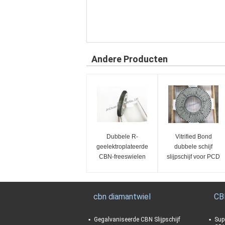
Andere Producten
Dubbele R-
Vitrified Bond
geelektroplateerde
dubbele schijf
CBN-freeswielen
slijpschijf voor PCD
PCBN slijpschijf
cbn diamantwiel
CB
Gegalvaniseerde CBN Slijpschijf
Sup