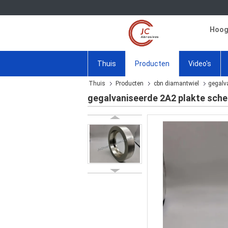
Hoogw
Thuis
Producten
Video's
Thuis
Producten
cbn diamantwiel
gegalv
gegalvaniseerde 2A2 plakte sch