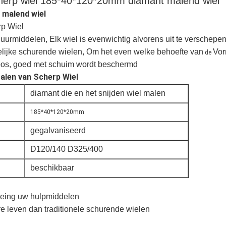
cherp wiel 185*40*120*20mm diamant malend wiel
 malend wiel
p Wiel
rmiddelen, Elk wiel is evenwichtig alvorens uit te verschepen
lijke schurende wielen,
Om het even welke behoefte van
Vor
de
doos, goed met schuim wordt beschermd
alen van Scherp Wiel
diamant die en het snijden wiel malen
185*40*120*20mm
gegalvaniseerd
D120/140 D325/400
beschikbaar
neing uw hulpmiddelen
re leven dan traditionele schurende wielen