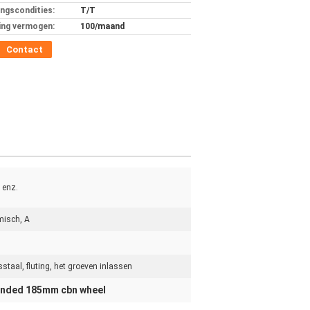
ingscondities:
T/T
ing vermogen:
100/maand
Contact
 enz.
misch, A
staal, fluting, het groeven inlassen
onded 185mm cbn wheel