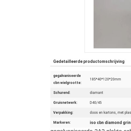
Gedetailleerde productomschrijving
gegalvaniseerde
185*40*120*20mm
cbn wielgrootte:
Schurend:
diamant
Gruisnetwerk:
D40/45
Verpakking:
doos en kartons, met plas
iso cbn diamond gri
Markeren: