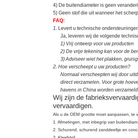
4) De buitendiameter is geen veranderi
5) Geen stof die uit wanneer het sche
FAQ:
1.
Levert u technische ondersteuninge
Ja, leveren wij de volgende techni
1)
Vrij ontwerp voor uw producten
2)
De vrije tekening kan voor de b
3)
Adviseer wiel het plakken, gruisg
2.
Hoe verscheept u uw producten?
Normaal verscheepten wij door uitd
direct verzamelen. Voor grote hoev
havens in China worden verzameld.
Wij zijn de fabrieksvervaard
vervaardigen.
Als u de OEM grootte moet aanpassen, te v
1. Afmetingen, met inbegrip van buitendiame
2. Schurend, schurend zanddeeltje en conce
3. Kleefstof;