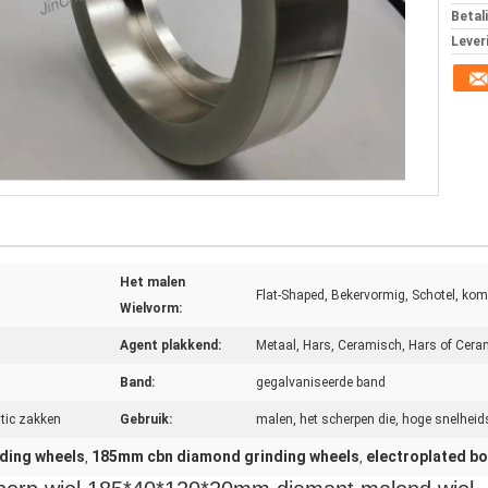
Betal
Lever
Het malen
Flat-Shaped, Bekervormig, Schotel, kom
Wielvorm:
Agent plakkend:
Metaal, Hars, Ceramisch, Hars of Cera
Band:
gegalvaniseerde band
tic zakken
Gebruik:
malen, het scherpen die, hoge snelheids
nding wheels
185mm cbn diamond grinding wheels
electroplated b
,
,