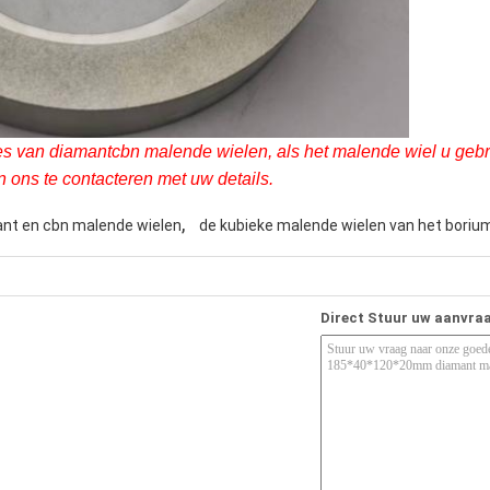
 van diamantcbn malende wielen, als het malende wiel u gebrui
ons te contacteren met uw details.
,
nt en cbn malende wielen
de kubieke malende wielen van het borium
Direct Stuur uw aanvra