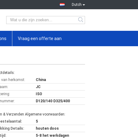
Dutch
ons
Vraag een offerte aan
tdetails:
s van herkomst:
China
aam:
JC
cering:
ISO
lnummer:
D120/140 D325/400
en & Verzenden Algemene voorwaarden:
bestelaantal:
5
kking Details:
houten doos
ijd:
5-8 het werkdagen