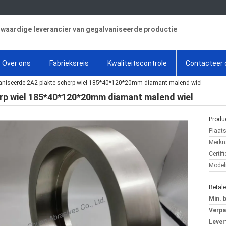
aardige leverancier van gegalvaniseerde productie
Over ons
Fabrieksreis
Kwaliteitscontrole
Contacteer 
aniseerde 2A2 plakte scherp wiel 185*40*120*20mm diamant malend wiel
erp wiel 185*40*120*20mm diamant malend wiel
Produc
Plaat
Merkn
Certifi
Mode
Betal
Min. 
Verpa
Levert