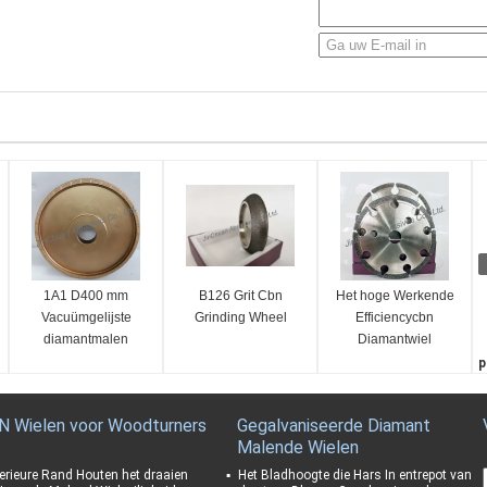
1A1 D400 mm
B126 Grit Cbn
Het hoge Werkende
Vacuümgelijste
Grinding Wheel
Efficiencycbn
diamantmalen
Diamantwiel
galvaniseerde
p
Bandiso Certificatie
K
D
N Wielen voor Woodturners
Gegalvaniseerde Diamant
1
Malende Wielen
C
1
erieure Rand Houten het draaien
Het Bladhoogte die Hars In entrepot van