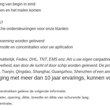
ng van begin in eind
rpen en het malen komen
n?
sche ondersteuningen voor onze klanten:
enoeming worden geleverd
rootte en concentraties voor uw apllication
rukkelijk, Fedex, DHL, TNT, EMS enz. Als u uw eigen cargadore
eelheid, kan door de lucht of door schip worden geleverd. De p
 Tianjin, Qingdao, Shanghai, Guangzhou, Shenzhen of een an
iging met meer dan 10 jaar ervarings, kunnen v
erstrekken gelieve de volgende informatie:
ter, opening, dikte, breedte en dikte van schurende laag;
ntratie;