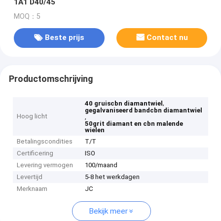
1A1 D40/45
MOQ：5
Beste prijs
Contact nu
Productomschrijving
,
40 gruiscbn diamantwiel
gegalvaniseerd bandcbn diamantwiel
Hoog licht
,
50grit diamant en cbn malende
wielen
Betalingscondities
T/T
Certificering
ISO
Levering vermogen
100/maand
Levertijd
5-8 het werkdagen
Merknaam
JC
Bekijk meer