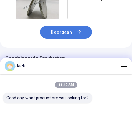
Profile van 1A1 D40/45
Doorgaan
Geadviseerde Producten
Jack
11:49 AM
Good day, what product are you looking for?
Hybrid Bond
3A1 hars diamant
1E1/R45 Gesol
diamantslijpschijf
slijpschijf gebruikt
Diamantslijpsc
voor hardmetalen
voor hardmetalen
D100/120 Gesc
gereedschappen
gereedschappen,
voor het bewe