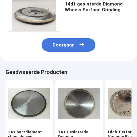
14d1 gesinterde Diamond
Wheels Surface Grinding
And-Rand het Afkanten
Rand 60 Graad
Doorgaan
Geadviseerde Producten
1A1 harsdiamant
1A1 Gesinterde
High-Perform
slijpschijven
Diamant
Vacuum Braze