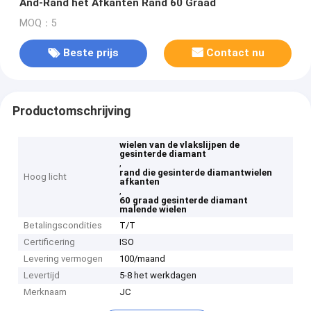
And-Rand het Afkanten Rand 60 Graad
MOQ：5
Beste prijs
Contact nu
Productomschrijving
wielen van de vlakslijpen de
gesinterde diamant
,
rand die gesinterde diamantwielen
Hoog licht
afkanten
,
60 graad gesinterde diamant
malende wielen
Betalingscondities
T/T
Certificering
ISO
Levering vermogen
100/maand
Levertijd
5-8 het werkdagen
Merknaam
JC