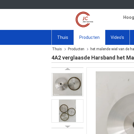
Hoogw
Thuis
Producten
Video's
Thuis
Producten
het malende wiel van de h
4A2 verglaasde Harsband het Ma