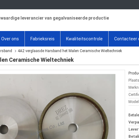
aardige leverancier van gegalvaniseerde productie
Over ons
Fabrieksreis
Kwaliteitscontrole
Contacteer 
arsband
4A2 verglaasde Harsband het Malen Ceramische Wieltechniek
len Ceramische Wieltechniek
Produc
Plaat
Merkn
Certifi
Mode
Betal
Verpa
Levert
Betal