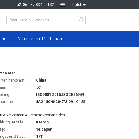
86-137-8341-5132
Dutch
ons
Vraag een offerte aan
tdetails:
s van herkomst:
China
aam:
JC
cering:
ISO9001:2015,ISOCE16949
lnummer:
4A2 150*8*20*7*3 D91 C125
en & Verzenden Algemene voorwaarden:
kking Details:
Karton
ijd:
14 dagen
ingscondities:
T/T