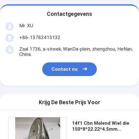
Contactgegevens
Mr. XU
+86-13783415132
Zaal 1736, a-streek, WanDa-plein, zhengzhou, HeNan,
China.
Contact nu
Krijg De Beste Prijs Voor
14f1 Cbn Malend Wiel die
150*8*22.22*4.5mm
Ruwe Grutten B301