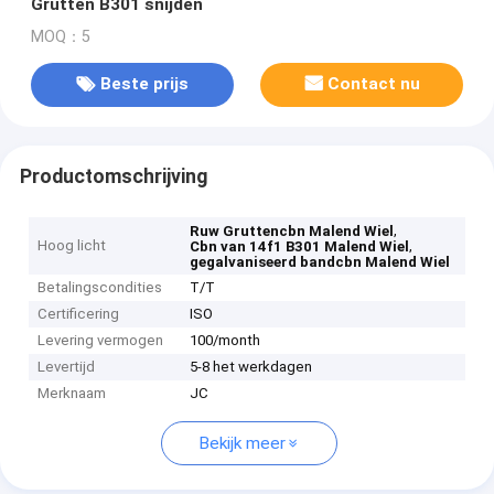
Grutten B301 snijden
MOQ：5
Beste prijs
Contact nu
Productomschrijving
,
Ruw Gruttencbn Malend Wiel
Hoog licht
,
Cbn van 14f1 B301 Malend Wiel
gegalvaniseerd bandcbn Malend Wiel
Betalingscondities
T/T
Certificering
ISO
Levering vermogen
100/month
Levertijd
5-8 het werkdagen
Merknaam
JC
Bekijk meer