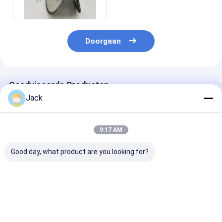
snijden
Doorgaan
Geadviseerde Producten
Jack
9:17 AM
Good day, what product are you looking for?
Hybrid Bond
3A1 hars diamant
1E1/R45 Gesol
diamantslijpschijf
slijpschijf gebruikt
Diamantslijpsc
voor hardmetalen
voor hardmetalen
D100/120 Gesc
gereedschappen
gereedschappen,
voor het bewe
diameter 150mm
van gietijzer
Beste prijs
Beste prijs
Beste pri