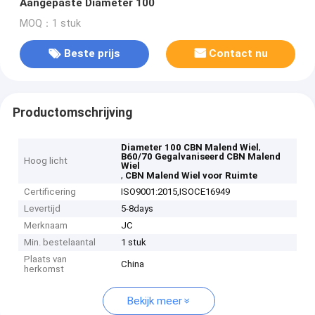
Aangepaste Diameter 100
MOQ：1 stuk
Beste prijs
Contact nu
Productomschrijving
,
Diameter 100 CBN Malend Wiel
B60/70 Gegalvaniseerd CBN Malend
Hoog licht
Wiel
,
CBN Malend Wiel voor Ruimte
Certificering
ISO9001:2015,ISOCE16949
Levertijd
5-8days
Merknaam
JC
Min. bestelaantal
1 stuk
Plaats van
China
herkomst
Bekijk meer