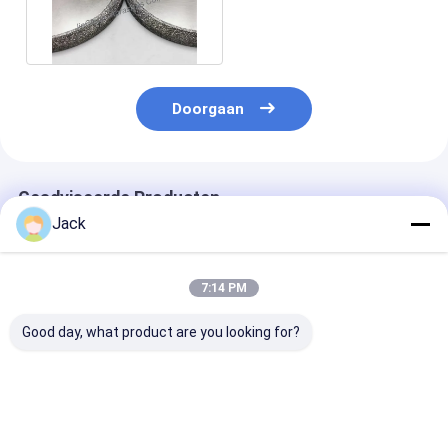
Aangepaste Diameter
100
Doorgaan
Geadviseerde Producten
Jack
7:14 PM
Good day, what product are you looking for?
125 mm
14F1 Harsdiamant
Geelektroplat
geelektroplateerd
slijpschijven
CBN slijpwiel
gebonden Cbn
gebruikt voor
gebruikt voor
slijpwiel voor slijpen
messen, D91, C75,
eindmolen, di