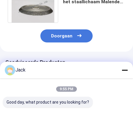
het staallichaam Malende
Slijtvaste Wielen
120mm*20mm*8mm
Doorgaan
Geadviseerde Producten
Jack
9:55 PM
Good day, what product are you looking for?
125 mm
14F1 Harsdiamant
Geelektroplat
geelektroplateerd
slijpschijven
CBN slijpwiel
gebonden Cbn
gebruikt voor
gebruikt voor