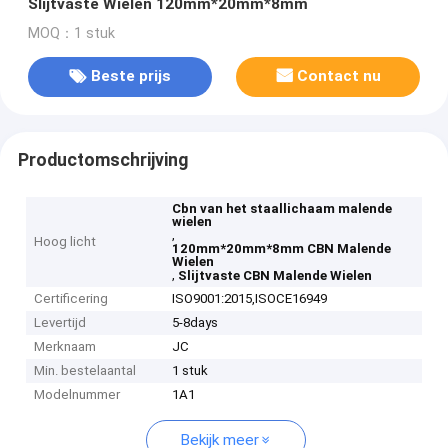
Slijtvaste Wielen 120mm*20mm*8mm
MOQ：1 stuk
Beste prijs
Contact nu
Productomschrijving
Cbn van het staallichaam malende
wielen
,
Hoog licht
120mm*20mm*8mm CBN Malende
Wielen
,
Slijtvaste CBN Malende Wielen
Certificering
ISO9001:2015,ISOCE16949
Levertijd
5-8days
Merknaam
JC
Min. bestelaantal
1 stuk
Modelnummer
1A1
Bekijk meer