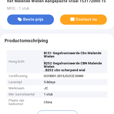
het Malende Wielen Aangepaste Staal 1531720R0.15
MOQ：1 stuk
Beste prijs
Contact nu
Productomschrijving
B151 Gegalvaniseerde Cbn Malende
Wielen
,
Hoog licht
B252 Gegalvaniseerde CBN Malende
Wielen
,
B252 cbn scherpend wiel
Certificering
ISO9001:2015,ISOCE16949
Levertijd
5-8days
Merknaam
JC
Min. bestelaantal
1 stuk
Plaats van
China
herkomst