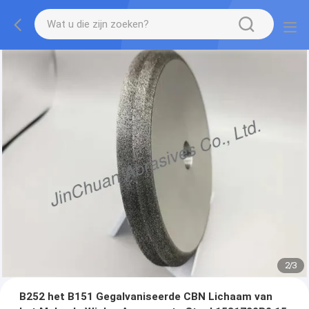
2
/
3
B252 het B151 Gegalvaniseerde CBN Lichaam van