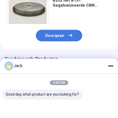
B252 het B151
Gegalvaniseerde CBN
Lichaam van het Malende
Wielen Aangepaste Staal
1531720R0.15
Doorgaan
Geadviseerde Producten
Jack
2:53 PM
Good day, what product are you looking for?
125 mm
14F1 Harsdiamant
Geelektroplat
geelektroplateerd
slijpschijven
CBN slijpwiel