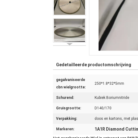
Gedetailleerde productomschrijving
gegalvaniseerde
250*1.8*32*5mm
cbn wielgrootte:
Schurend:
Kubiek Boriumnitride
Gruisgrootte:
D140/170
Verpakking:
doos en kartons, met plas
1A1R Diamond Cuttin
Markeren: