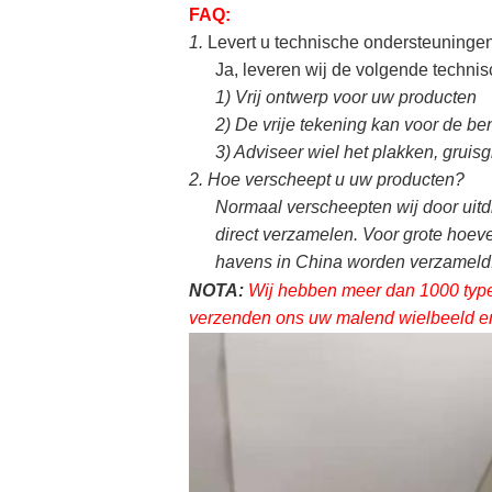
FAQ:
1.
Levert u technische ondersteuninge
Ja, leveren wij de volgende techni
1)
Vrij ontwerp voor uw producten
2)
De vrije tekening kan voor de b
3)
Adviseer wiel het plakken, gruisg
2.
Hoe verscheept u uw producten?
Normaal verscheepten wij door uitd
direct verzamelen. Voor grote hoev
havens in China worden verzameld.
NOTA:
Wij hebben meer dan 1000 types
verzenden ons uw malend wielbeeld en 