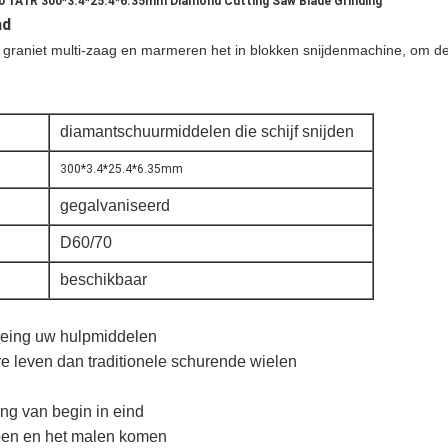
/70 1A1R 300*3.4*25.4*6.35mm Diamond Cutting Saw Blade Grinding
ad
graniet multi-zaag en marmeren het in blokken snijdenmachine, om de 
diamantschuurmiddelen die schijf snijden
300*3.4*25.4*6.35mm
gegalvaniseerd
D60/70
beschikbaar
neing uw hulpmiddelen
re leven dan traditionele schurende wielen
ng van begin in eind
rpen en het malen komen