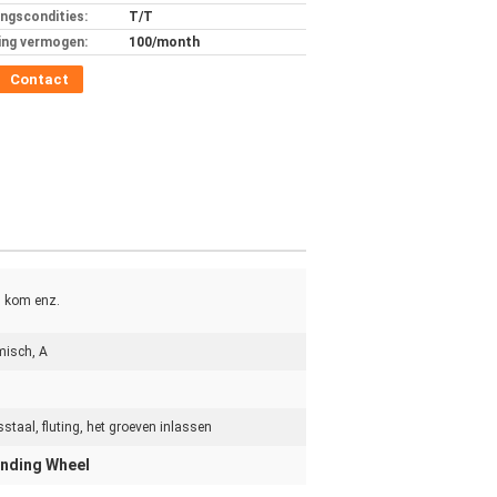
ingscondities:
T/T
ing vermogen:
100/month
Contact
, kom enz.
misch, A
staal, fluting, het groeven inlassen
nding Wheel