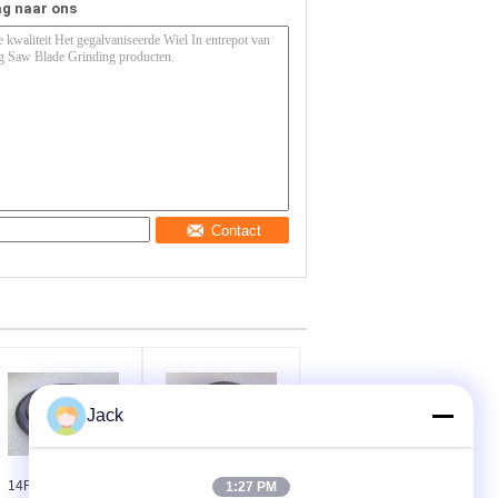
ag naar ons
Contact
Jack
14F1 Harsdiamant
Geelektroplateerd
1:27 PM