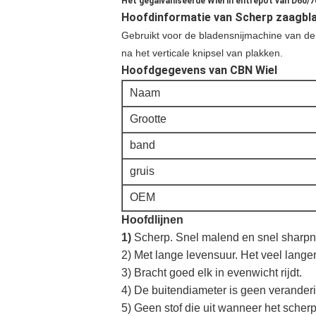
Het gegalvaniseerde Wiel in entrepot van D60
Hoofdinformatie van Scherp zaagbl
Gebruikt voor de bladensnijmachine van de 
na het verticale knipsel van plakken.
Hoofdgegevens van CBN Wiel
Naam
Grootte
band
gruis
OEM
Hoofdlijnen
1)
Scherp. Snel malend en snel sharp
2) Met lange levensuur. Het veel lange
3) Bracht goed elk in evenwicht rijdt.
4) De buitendiameter is geen veranderi
5) Geen stof die uit wanneer het sche