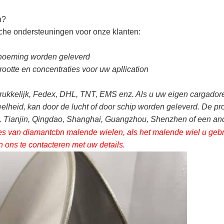
n?
sche ondersteuningen voor onze klanten:
enoeming worden geleverd
rootte en concentraties voor uw apllication
rukkelijk, Fedex, DHL, TNT, EMS enz. Als u uw eigen cargadore
eelheid, kan door de lucht of door schip worden geleverd. De p
 Tianjin, Qingdao, Shanghai, Guangzhou, Shenzhen of een an
 van diamantcbn malende wielen, als het malende wiel u gebrui
ons te contacteren met uw details.