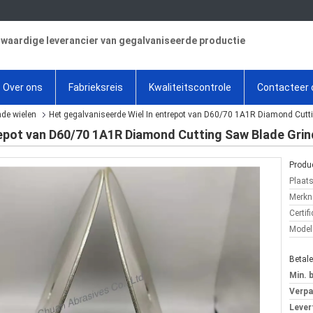
aardige leverancier van gegalvaniseerde productie
Over ons
Fabrieksreis
Kwaliteitscontrole
Contacteer 
de wielen
Het gegalvaniseerde Wiel In entrepot van D60/70 1A1R Diamond Cutt
repot van D60/70 1A1R Diamond Cutting Saw Blade Grin
Produc
Plaat
Merkn
Certifi
Mode
Betal
Min. 
Verpa
Levert