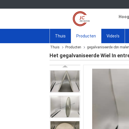
Hoogw
Thuis
Producten
Video's
Thuis
Producten
gegalvaniseerde cbn malen
Het gegalvaniseerde Wiel In ent