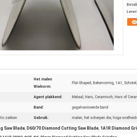
Betal
Lever
Het malen
Flat-Shaped, Bekervormig, 1A1, Schotel
Wielvorm:
Agent plakkend:
Metaal, Hars, Ceramisch, Hars of Cera
Band:
gegalvaniseerde band
tic zakken
Gebruik:
malen, het scherpen die, hoge snelheids
g Saw Blade
D60/70 Diamond Cutting Saw Blade
1A1R Diamond Gri
,
,