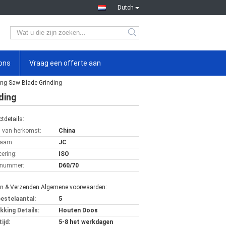
Dutch
ons
Vraag een offerte aan
ing Saw Blade Grinding
ding
tdetails:
s van herkomst:
China
aam:
JC
cering:
ISO
lnummer:
D60/70
en & Verzenden Algemene voorwaarden:
bestelaantal:
5
kking Details:
Houten Doos
ijd:
5-8 het werkdagen