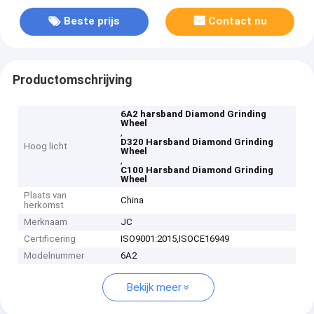
Beste prijs
Contact nu
Productomschrijving
6A2 harsband Diamond Grinding
Wheel
,
D320 Harsband Diamond Grinding
Hoog licht
Wheel
,
C100 Harsband Diamond Grinding
Wheel
Plaats van
China
herkomst
Merknaam
JC
Certificering
ISO9001:2015,ISOCE16949
Modelnummer
6A2
Bekijk meer