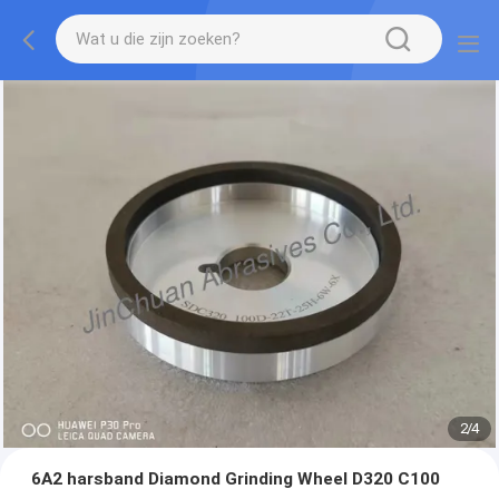
2
/
4
6A2 harsband Diamond Grinding Wheel D320 C100