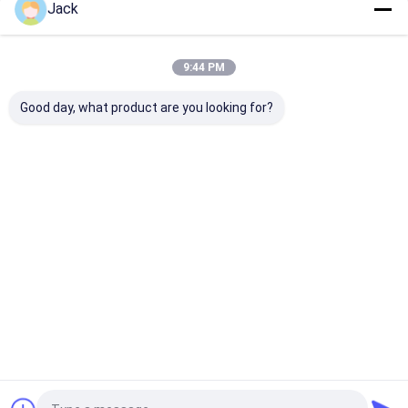
Thuis
Ongeveer
Contacteer
Desktop
Jack
ons
ons
Site
Sitemap
Privacybeleid
Kwaliteit
cbn diamantwiel
China Fabriek.Copyright © 2026
9:44 PM
ZHENGZHOU JINCHUAN ABRASIVES CO., LTD.. All Rights Reserved.
Good day, what product are you looking for?
Thuis
Producten
Video's