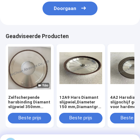
Doorgaan
Geadviseerde Producten
Zelfscherpende
12A9 Hars Diamant
4A2 Harsdiam
harsbinding Diamant
slijpwiel,Diameter
slijpschijf geb
slijpwiel 350mm
150 mm,Diamantgrit
voor hardmeta
20mm Dikte 127mm
nummer 100
gereedschappe
Boring Hoog
Diameter 75m
Beste prijs
Beste prijs
Beste pri
slijpdoeltreffendheid
Korrelnummer