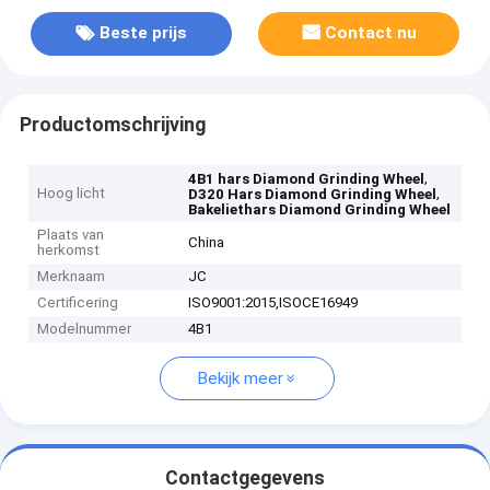
Beste prijs
Contact nu
Productomschrijving
,
4B1 hars Diamond Grinding Wheel
Hoog licht
,
D320 Hars Diamond Grinding Wheel
Bakeliethars Diamond Grinding Wheel
Plaats van
China
herkomst
Merknaam
JC
Certificering
ISO9001:2015,ISOCE16949
Modelnummer
4B1
Bekijk meer
Contactgegevens