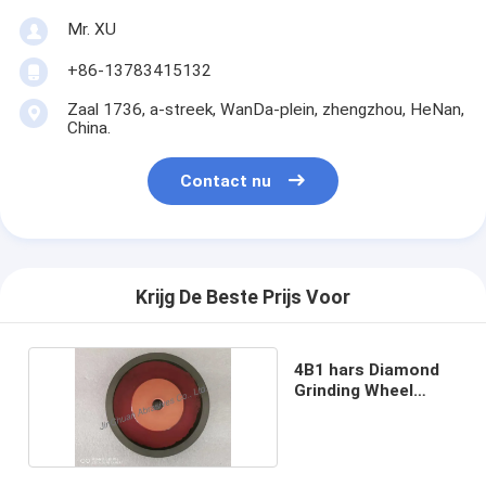
Mr. XU
+86-13783415132
Zaal 1736, a-streek, WanDa-plein, zhengzhou, HeNan,
China.
Contact nu
Krijg De Beste Prijs Voor
4B1 hars Diamond
Grinding Wheel
Bakelite D320