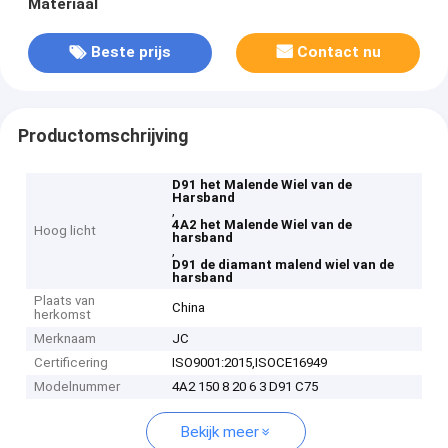
Materiaal
Beste prijs
Contact nu
Productomschrijving
D91 het Malende Wiel van de
Harsband
,
4A2 het Malende Wiel van de
Hoog licht
harsband
,
D91 de diamant malend wiel van de
harsband
Plaats van
China
herkomst
Merknaam
JC
Certificering
ISO9001:2015,ISOCE16949
Modelnummer
4A2 150 8 20 6 3 D91 C75
Bekijk meer