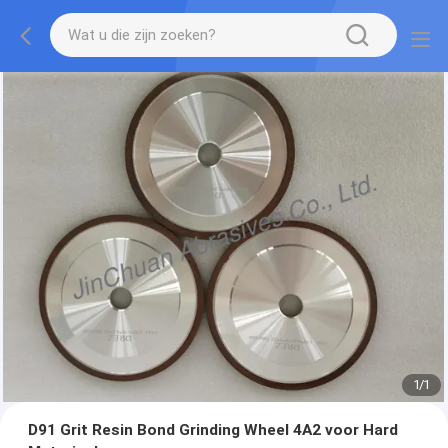
1
/
1
D91 Grit Resin Bond Grinding Wheel 4A2 voor Hard