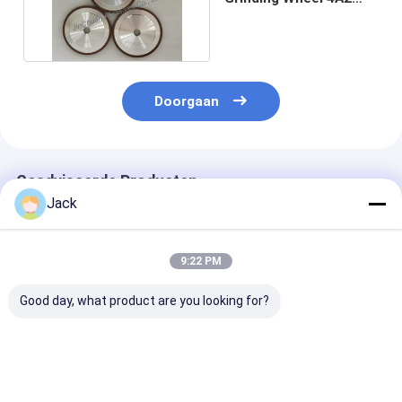
voor Hard Materiaal
Doorgaan
Geadviseerde Producten
Jack
9:22 PM
Good day, what product are you looking for?
Zelfscherpende
12A9 Hars Diamant
4A2 Harsdiam
harsbinding Diamant
slijpwiel,Diameter
slijpschijf geb
slijpwiel 350mm
150 mm,Diamantgrit
voor hardmeta
20mm Dikte 127mm
nummer 100
gereedschappe