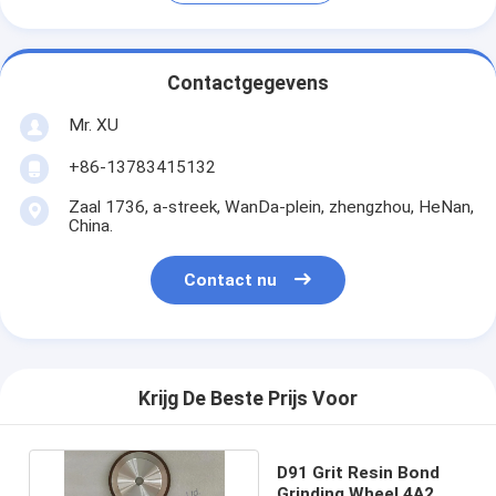
Contactgegevens
Mr. XU
+86-13783415132
Zaal 1736, a-streek, WanDa-plein, zhengzhou, HeNan,
China.
Contact nu
Krijg De Beste Prijs Voor
D91 Grit Resin Bond
Grinding Wheel 4A2