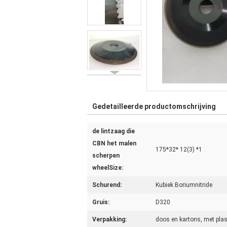
Gedetailleerde productomschrijving
de lintzaag die
CBN het malen
175*32* 12(3) *1
scherpen
wheelSize:
Schurend:
Kubiek Boriumnitride
Gruis:
D320
Verpakking:
doos en kartons, met plas