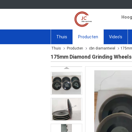
Hoogw
Thuis
Producten
Video's
Thuis
Producten
cbn diamantwiel
175mm 
175mm Diamond Grinding Wheels 