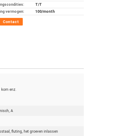
ingscondities:
T/T
ing vermogen:
100/month
Contact
, kom enz.
misch, A
staal, fluting, het groeven inlassen