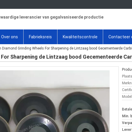
aardige leverancier van gegalvaniseerde productie
Over ons
Fabrieksreis
Kwaliteitscontrole
Contacteer 
Diamond Grinding Wheels For Sharpening de Lintzaag bood Gecementeerde Carb
For Sharpening de Lintzaag bood Gecementeerde Ca
Produc
Plaat
Merkn
Certifi
Mode
Betal
Min. 
Verpa
Levert