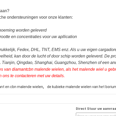
 aan?
sche ondersteuningen voor onze klanten:
enoeming worden geleverd
rootte en concentraties voor uw apllication
rukkelijk, Fedex, DHL, TNT, EMS enz. Als u uw eigen cargadore
eelheid, kan door de lucht of door schip worden geleverd. De p
 Tianjin, Qingdao, Shanghai, Guangzhou, Shenzhen of een an
 van diamantcbn malende wielen, als het malende wiel u gebrui
ons te contacteren met uw details.
,
nt en cbn malende wielen
de kubieke malende wielen van het borium
Direct Stuur uw aanvra