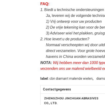
FAQ:
1.
Biedt u technische ondersteuningen
Ja, leveren wij de volgende techni
1)
Vrij ontwerp voor uw producten
2)
De vrije tekening kan voor de b
3)
Adviseer wiel het plakken, gruisg
2.
Hoe levert u de producten?
Normaal verscheepten wij door uitd
direct verzamelen. Voor grote hoev
havens in China worden verzameld.
NOTA:
Wij hebben meer dan 1000 types
verzenden ons uw malend wielbeeld en 
,
label:
cbn diamant malende wielen
diama
Contactgegevens
ZHENGZHOU JINCHUAN ABRASIVES
CO., LTD.