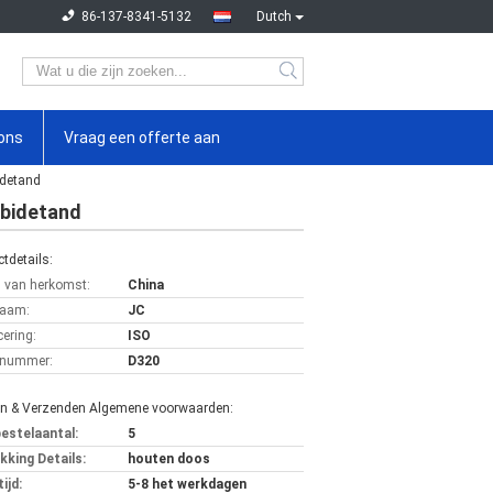
86-137-8341-5132
Dutch
ons
Vraag een offerte aan
idetand
rbidetand
tdetails:
s van herkomst:
China
aam:
JC
cering:
ISO
lnummer:
D320
en & Verzenden Algemene voorwaarden:
bestelaantal:
5
kking Details:
houten doos
ijd:
5-8 het werkdagen