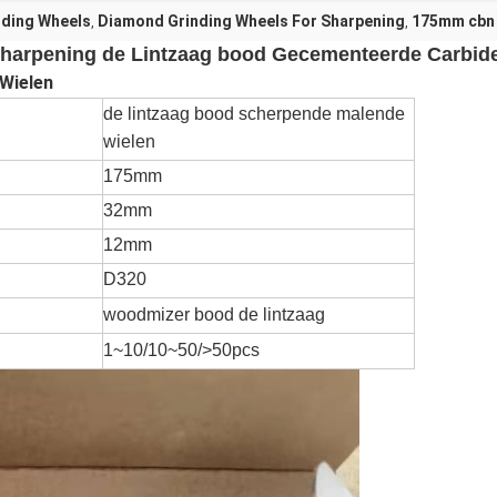
ding Wheels
Diamond Grinding Wheels For Sharpening
175mm cbn 
,
,
harpening de Lintzaag bood Gecementeerde Carbid
 Wielen
de lintzaag bood scherpende malende
wielen
175mm
32mm
12mm
D320
woodmizer bood de lintzaag
1~10/10~50/>50pcs