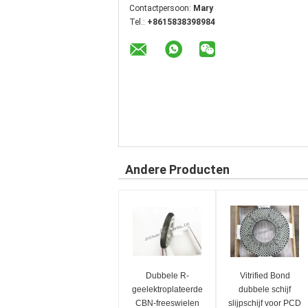
Contactpersoon:
Mary
Tel.:
+8615838398984
Andere Producten
Dubbele R-
Vitrified Bond
geelektroplateerde
dubbele schijf
CBN-freeswielen
slijpschijf voor PCD