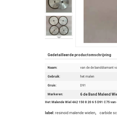
Gedetailleerde productomschrijving
Naam:
van de de banddiamant va
Gebruik:
het malen
Gruis:
D91
6 de Band Malend Wie
Markeren:
Het Malende Wiel 4A2 150 8 20 6 5 D91 C75 van
,
label:
resinoid malende wielen
carbide s