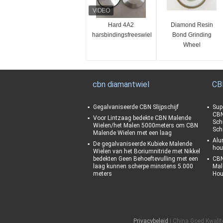
Hard 4A2
Diamond Resin
harsbindingsfreeswiel
Bond Grinding
Wheel
cbn diamantwiel
CB
Gegalvaniseerde CBN Slijpschijf
Sup
CBN
Voor Lintzaag bedekte CBN Malende
Sch
Wielen/het Malen 5000meters om CBN
Sch
Malende Wielen met een laag
Alu
De gegalvaniseerde Kubieke Malende
hou
Wielen van het Boriumnitride met Nikkel
bedekten Geen Behoeftevulling met een
CBN
laag kunnen scherpe minstens 5.000
Mal
meters
Hou
Privacybeleid
| China Goed Kwalit