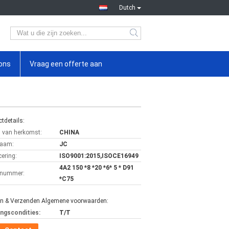
Dutch
ons
Vraag een offerte aan
tdetails:
s van herkomst:
CHINA
aam:
JC
cering:
ISO9001:2015,ISOCE16949
4A2 150 *8 *20 *6* 5 * D91
lnummer:
*C75
en & Verzenden Algemene voorwaarden:
ingscondities:
T/T