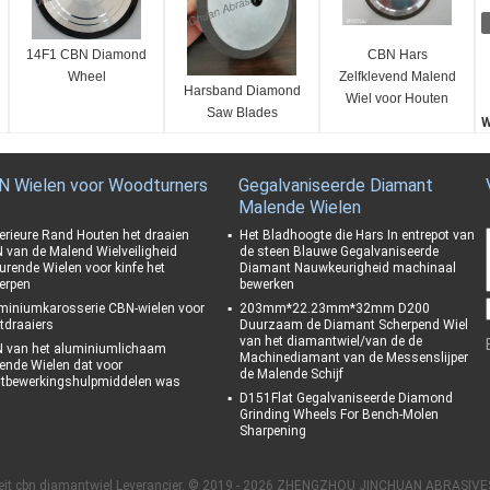
14F1 CBN Diamond
CBN Hars
Wheel
Zelfklevend Malend
Harsband Diamond
Wiel voor Houten
Saw Blades
Lintzaag
W
Scherpende
H
Malende Machine
n
N Wielen voor Woodturners
Gegalvaniseerde Diamant
T
Malende Wielen
H
B
erieure Rand Houten het draaien
Het Bladhoogte die Hars In entrepot van
 van de Malend Wielveiligheid
de steen Blauwe Gegalvaniseerde
3
urende Wielen voor kinfe het
Diamant Nauwkeurigheid machinaal
B
erpen
bewerken
1
miniumkarosserie CBN-wielen voor
203mm*22.23mm*32mm D200
tdraaiers
Duurzaam de Diamant Scherpend Wiel
van het diamantwiel/van de de
 van het aluminiumlichaam
Machinediamant van de Messenslijper
ende Wielen dat voor
de Malende Schijf
tbewerkingshulpmiddelen was
D151Flat Gegalvaniseerde Diamond
Grinding Wheels For Bench-Molen
Sharpening
eit cbn diamantwiel Leverancier. © 2019 - 2026 ZHENGZHOU JINCHUAN ABRASIVES C