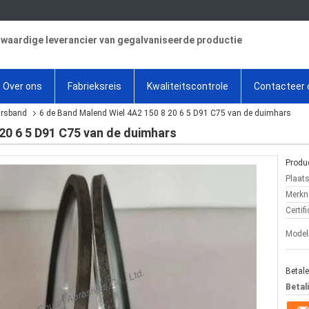
aardige leverancier van gegalvaniseerde productie
Over ons
Fabrieksreis
Kwaliteitscontrole
Contacteer 
arsband
6 de Band Malend Wiel 4A2 150 8 20 6 5 D91 C75 van de duimhars
20 6 5 D91 C75 van de duimhars
Produc
Plaat
Merkn
Certifi
Mode
Betal
Betal