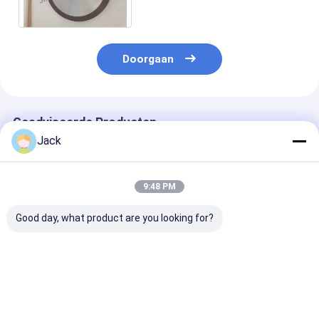
van het Carbidewolfram
Doorgaan
Geadviseerde Producten
Jack
9:48 PM
Good day, what product are you looking for?
Hybrid Bond
3A1 hars diamant
1E1/R45 Gesol
diamantslijpschijf
slijpschijf gebruikt
Diamantslijpsc
voor hardmetalen
voor hardmetalen
D100/120 Gesc
gereedschappen
gereedschappen,
voor het bewe
diameter 150mm
van gietijzer
Beste prijs
Beste prijs
Beste pri