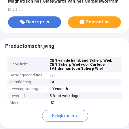
Magnetisch het Glaskwarts van het Carbidewolfram
MOQ：5
Beste prijs
Contact nu
Productomschrijving
,
CBN van de harsband Scherp Wiel
Hoog licht
,
CBN Scherp Wiel voor Carbide
1A1 diamantcbn Scherp Wiel
Betalingscondities
T/T
Certificering
ISO
Levering vermogen
100/month
Levertijd
5-8 het werkdagen
Merknaam
JC
Bekijk meer