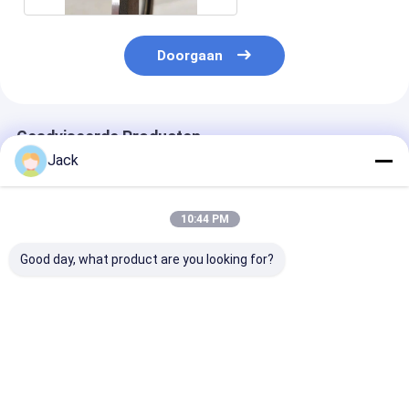
Doorgaan
Geadviseerde Producten
Jack
10:44 PM
Good day, what product are you looking for?
Hybrid Bond
3A1 hars diamant
1E1/R45 Gesol
diamantslijpschijf
slijpschijf gebruikt
Diamantslijpsc
voor hardmetalen
voor hardmetalen
D100/120 Gesc
gereedschappen
gereedschappen,
voor het bewe
diameter 150mm
van gietijzer
Beste prijs
Beste prijs
Beste pri