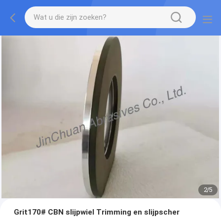
2
/
5
Grit170# CBN slijpwiel Trimming en slijpscher