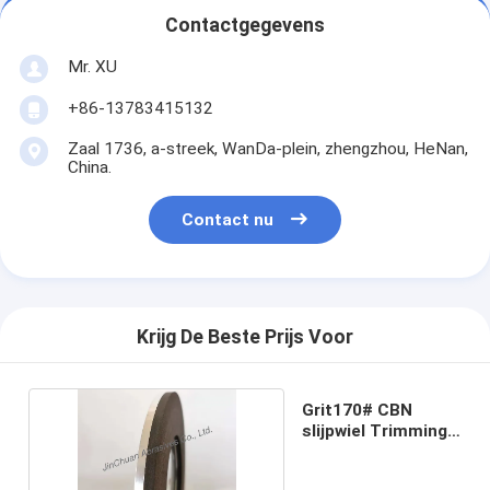
Contactgegevens
Mr. XU
+86-13783415132
Zaal 1736, a-streek, WanDa-plein, zhengzhou, HeNan,
China.
Contact nu
Krijg De Beste Prijs Voor
Grit170# CBN
slijpwiel Trimming
en slijpscher