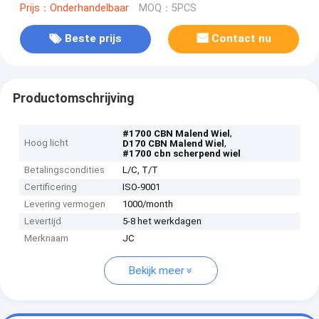
Prijs：Onderhandelbaar
MOQ：5PCS
Beste prijs
Contact nu
Productomschrijving
,
#1700 CBN Malend Wiel
Hoog licht
,
D170 CBN Malend Wiel
#1700 cbn scherpend wiel
Betalingscondities
L/C, T/T
Certificering
ISO-9001
Levering vermogen
1000/month
Levertijd
5-8 het werkdagen
Merknaam
JC
Bekijk meer