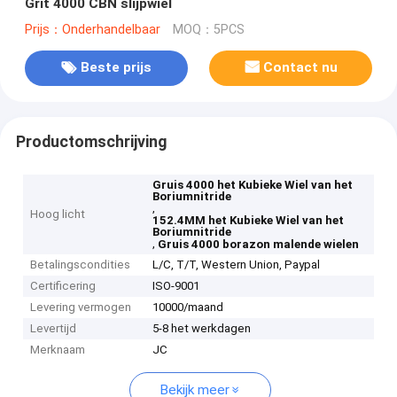
Grit 4000 CBN slijpwiel
Prijs：Onderhandelbaar
MOQ：5PCS
Beste prijs
Contact nu
Productomschrijving
Gruis 4000 het Kubieke Wiel van het
Boriumnitride
,
Hoog licht
152.4MM het Kubieke Wiel van het
Boriumnitride
,
Gruis 4000 borazon malende wielen
Betalingscondities
L/C, T/T, Western Union, Paypal
Certificering
ISO-9001
Levering vermogen
10000/maand
Levertijd
5-8 het werkdagen
Merknaam
JC
Bekijk meer