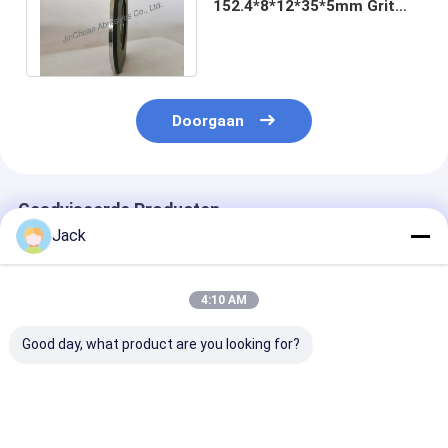
152.4*8*12*35*5mm Grit
4000 CBN slijpwiel
Doorgaan
Geadviseerde Producten
Jack
4:10 AM
Good day, what product are you looking for?
Hybrid Bond
3A1 hars diamant
1E1/R45 Gesol
diamantslijpschijf
slijpschijf gebruikt
Diamantslijpsc
voor hardmetalen
voor hardmetalen
D100/120 Gesc